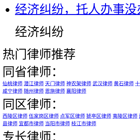
经济纠纷，托人办事没
经济纠纷
热门律师推荐
同省律师：
仙桃律师
潜江律师
天门律师
神农架律师
武汉律师
黄石律师
十
咸宁律师
随州律师
恩施律师
襄阳律师
同区律师：
西陵区律师
伍家岗区律师
点军区律师
猇亭区律师
夷陵区律师
县律师
宜都市律师
当阳市律师
枝江市律师
专长律师：