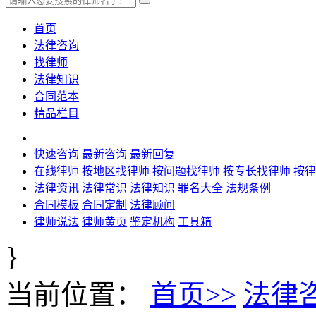
首页
法律咨询
找律师
法律知识
合同范本
精品栏目
快速咨询
最新咨询
最新回复
在线律师
按地区找律师
按问题找律师
按专长找律师
按律
法律资讯
法律常识
法律知识
罪名大全
法规条例
合同模板
合同定制
法律顾问
律师说法
律师黄页
鉴定机构
工具箱
}
当前位置：
首页>>
法律咨