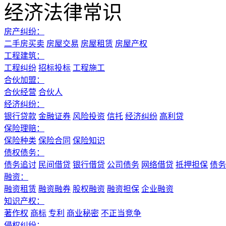
经济法律常识
房产纠纷：
二手房买卖
房屋交易
房屋租赁
房屋产权
工程建筑：
工程纠纷
招标投标
工程施工
合伙加盟：
合伙经营
合伙人
经济纠纷：
银行贷款
金融证券
风险投资
信托
经济纠纷
高利贷
保险理赔：
保险种类
保险合同
保险知识
债权债务：
债务追讨
民间借贷
银行借贷
公司债务
网络借贷
抵押担保
债务
融资：
融资租赁
融资融券
股权融资
融资担保
企业融资
知识产权：
著作权
商标
专利
商业秘密
不正当竞争
侵权纠纷：