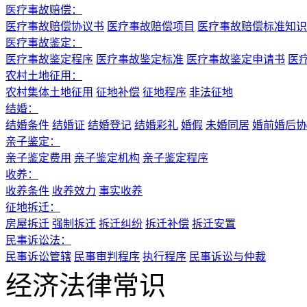
医疗事故赔偿：
医疗事故赔偿协议书
医疗事故赔偿项目
医疗事故赔偿标准知识
医疗事故鉴定：
医疗事故鉴定程序
医疗事故鉴定标准
医疗事故鉴定申请书
医
农村土地征用：
农村集体土地征用
征地补偿
征地程序
非法征地
结婚：
结婚条件
结婚证
结婚登记
结婚彩礼
婚假
未婚同居
婚前婚后协
亲子鉴定：
亲子鉴定费用
亲子鉴定机构
亲子鉴定程序
收养：
收养条件
收养效力
事实收养
征地拆迁：
房屋拆迁
强制拆迁
拆迁纠纷
拆迁补偿
拆迁安置
民事诉讼法：
民事诉讼管辖
民事审判程序
执行程序
民事诉讼与仲裁
经济法律常识