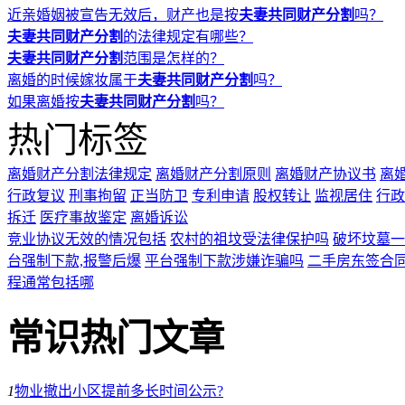
近亲婚姻被宣告无效后，财产也是按
夫妻共同财产分割
吗？
夫妻共同财产分割
的法律规定有哪些？
夫妻共同财产分割
范围是怎样的？
离婚的时候嫁妆属于
夫妻共同财产分割
吗？
如果离婚按
夫妻共同财产分割
吗？
热门标签
离婚财产分割法律规定
离婚财产分割原则
离婚财产协议书
离
行政复议
刑事拘留
正当防卫
专利申请
股权转让
监视居住
行政
拆迁
医疗事故鉴定
离婚诉讼
竞业协议无效的情况包括
农村的祖坟受法律保护吗
破坏坟墓一
台强制下款,报警后爆
平台强制下款涉嫌诈骗吗
二手房东签合
程通常包括哪
常识热门文章
1
物业撤出小区提前多长时间公示?