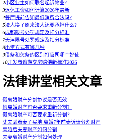
2
小区业主如何联名起诉物业?
3
退休工资如何计算2026年最新
4
餐厅提前告知最低消费合法吗?
5
法人换了原来法人还要承担什么?
6
成都限号处罚规定及扣分标准
7
天津限号处罚规定及扣分标准
8
出资方式有哪几种
9
借条和欠条的区别打官司哪个好使
10
开发商逾期交房赔偿新标准2026
法律讲堂相关文章
假离婚财产分割协议是否无效
假离婚财产可否要求重新分割？
假离婚财产可否要求重新分割？
丈夫瞒着妻子买地 离婚7年前妻诉请分割财产
离婚后夫妻财产如何分割
夫妻离婚财产分割如何处理