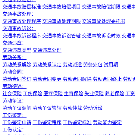
交通事故赔偿标准
交通事故赔偿项目
交通事故赔偿期限
交通
交通事故处理：
交通事故处理程序
交通事故处理期限
交通事故处理委托书
交通事故诉讼：
交通事故诉讼程序
交通事故诉讼管辖
交通事故诉讼时效
交通
交通违章：
交通违章类型
交通违章处理
劳动关系：
劳动关系解除
劳动关系认定
劳动派遣
劳务外包
试用期
劳动合同：
劳动合同签订
劳动合同变更
劳动合同解除
劳动合同终止
劳动
劳动待遇：
社会保险
工伤保险
医疗保险
生育保险
失业保险
养老保险
工资
劳动争议：
劳动争议调解
劳动争议管辖
劳动仲裁
劳动诉讼
工伤鉴定：
工伤鉴定申请
工伤鉴定程序
工伤鉴定标准
劳动能力鉴定
工伤认定：