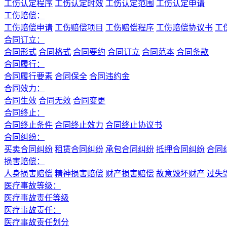
工伤认定程序
工伤认定时效
工伤认定范围
工伤认定申请
工伤赔偿：
工伤赔偿申请
工伤赔偿项目
工伤赔偿程序
工伤赔偿协议书
工
合同订立：
合同形式
合同格式
合同要约
合同订立
合同范本
合同条款
合同履行：
合同履行要素
合同保全
合同违约金
合同效力：
合同生效
合同无效
合同变更
合同终止：
合同终止条件
合同终止效力
合同终止协议书
合同纠纷：
买卖合同纠纷
租赁合同纠纷
承包合同纠纷
抵押合同纠纷
合同
损害赔偿：
人身损害赔偿
精神损害赔偿
财产损害赔偿
故意毁坏财产
过失
医疗事故等级：
医疗事故责任等级
医疗事故责任：
医疗事故责任划分