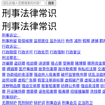
刑事法律常识
刑事法律常识
刑事诉讼：
刑事拘留
取保候审
监视居住
监外执行
拘传
减刑
假释
逮捕
羁
行政诉讼：
行政赔偿
行政许可
行政处罚
行政强制
行政复议
刑法罪名：
诈骗罪
盗窃罪
抢劫罪
诽谤罪
侵占罪
受贿罪
赌博罪
挪用资金
罪
嫖娼罪
医疗事故罪
故意伤害罪
敲诈勒索罪
徇私枉法罪
交通
罪
协助组织卖淫罪
强迫他人吸毒罪
破坏监管秩序罪
扰乱法庭
迫劳动罪
虚假广告罪
假冒注册商标罪
虚假破产罪
虚报注册资
淫秽物品罪
强迫交易罪
报复陷害罪
妨碍公务罪
强迫卖淫罪
妨
罪
开设赌场罪
猥亵罪
诬告陷害罪
贩毒罪
招摇撞骗罪
洗钱罪
刑事辩护：
无罪辩护
死刑辩护
辩护词
刑事自诉
刑事会见
正当防卫