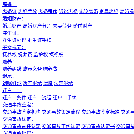
离婚：
离婚证
离婚手续
离婚程序
诉讼离婚
协议离婚
家暴离婚
离婚损
婚姻财产：
婚后财产
离婚财产分割
夫妻债务
婚前财产
准生证：
准生证办理
准生证手续
子女抚养：
抚养权
抚养费
监护权
探视权
赡养：
赡养纠纷
赡养义务
赡养费
继承：
遗嘱继承
遗产继承
遗赠
法定继承
迁户口：
迁户口条件
迁户口流程
迁户口手续
交通事故鉴定：
交通事故鉴定机构
交通事故鉴定流程
交通事故鉴定标准
交通
交通事故认定：
交通事故责任认定
交通事故工伤认定
交通事故认定书
交通事
交通事故赔偿：