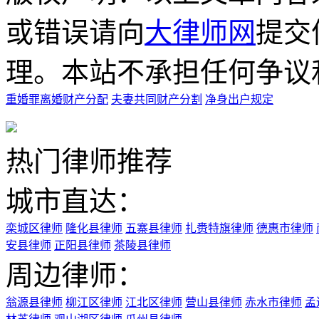
或错误请向
大律师网
提交
理。本站不承担任何争议
重婚罪离婚财产分配
夫妻共同财产分割
净身出户规定
热门律师推荐
城市直达：
栾城区律师
隆化县律师
五寨县律师
扎赉特旗律师
德惠市律师
安县律师
正阳县律师
茶陵县律师
周边律师：
翁源县律师
柳江区律师
江北区律师
营山县律师
赤水市律师
孟