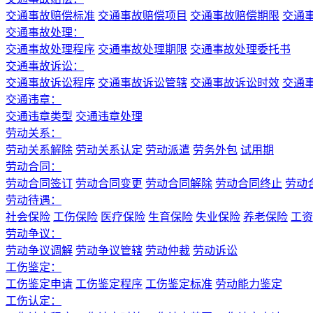
交通事故赔偿标准
交通事故赔偿项目
交通事故赔偿期限
交通
交通事故处理：
交通事故处理程序
交通事故处理期限
交通事故处理委托书
交通事故诉讼：
交通事故诉讼程序
交通事故诉讼管辖
交通事故诉讼时效
交通
交通违章：
交通违章类型
交通违章处理
劳动关系：
劳动关系解除
劳动关系认定
劳动派遣
劳务外包
试用期
劳动合同：
劳动合同签订
劳动合同变更
劳动合同解除
劳动合同终止
劳动
劳动待遇：
社会保险
工伤保险
医疗保险
生育保险
失业保险
养老保险
工资
劳动争议：
劳动争议调解
劳动争议管辖
劳动仲裁
劳动诉讼
工伤鉴定：
工伤鉴定申请
工伤鉴定程序
工伤鉴定标准
劳动能力鉴定
工伤认定：