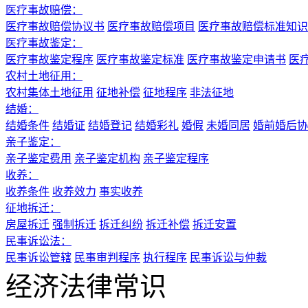
医疗事故赔偿：
医疗事故赔偿协议书
医疗事故赔偿项目
医疗事故赔偿标准知识
医疗事故鉴定：
医疗事故鉴定程序
医疗事故鉴定标准
医疗事故鉴定申请书
医
农村土地征用：
农村集体土地征用
征地补偿
征地程序
非法征地
结婚：
结婚条件
结婚证
结婚登记
结婚彩礼
婚假
未婚同居
婚前婚后协
亲子鉴定：
亲子鉴定费用
亲子鉴定机构
亲子鉴定程序
收养：
收养条件
收养效力
事实收养
征地拆迁：
房屋拆迁
强制拆迁
拆迁纠纷
拆迁补偿
拆迁安置
民事诉讼法：
民事诉讼管辖
民事审判程序
执行程序
民事诉讼与仲裁
经济法律常识