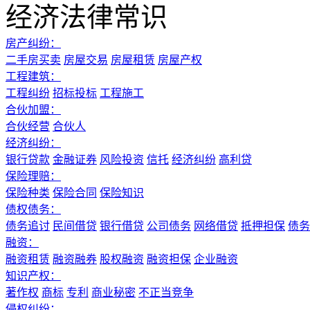
经济法律常识
房产纠纷：
二手房买卖
房屋交易
房屋租赁
房屋产权
工程建筑：
工程纠纷
招标投标
工程施工
合伙加盟：
合伙经营
合伙人
经济纠纷：
银行贷款
金融证券
风险投资
信托
经济纠纷
高利贷
保险理赔：
保险种类
保险合同
保险知识
债权债务：
债务追讨
民间借贷
银行借贷
公司债务
网络借贷
抵押担保
债务
融资：
融资租赁
融资融券
股权融资
融资担保
企业融资
知识产权：
著作权
商标
专利
商业秘密
不正当竞争
侵权纠纷：