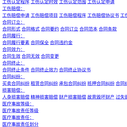
工伤认定程序
工伤认定时效
工伤认定范围
工伤认定申请
工伤赔偿：
工伤赔偿申请
工伤赔偿项目
工伤赔偿程序
工伤赔偿协议书
工
合同订立：
合同形式
合同格式
合同要约
合同订立
合同范本
合同条款
合同履行：
合同履行要素
合同保全
合同违约金
合同效力：
合同生效
合同无效
合同变更
合同终止：
合同终止条件
合同终止效力
合同终止协议书
合同纠纷：
买卖合同纠纷
租赁合同纠纷
承包合同纠纷
抵押合同纠纷
合同
损害赔偿：
人身损害赔偿
精神损害赔偿
财产损害赔偿
故意毁坏财产
过失
医疗事故等级：
医疗事故责任等级
医疗事故责任：
医疗事故责任划分