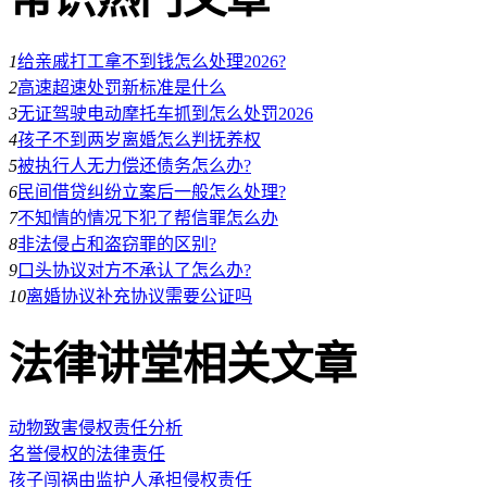
1
给亲戚打工拿不到钱怎么处理2026?
2
高速超速处罚新标准是什么
3
无证驾驶电动摩托车抓到怎么处罚2026
4
孩子不到两岁离婚怎么判抚养权
5
被执行人无力偿还债务怎么办?
6
民间借贷纠纷立案后一般怎么处理?
7
不知情的情况下犯了帮信罪怎么办
8
非法侵占和盗窃罪的区别?
9
口头协议对方不承认了怎么办?
10
离婚协议补充协议需要公证吗
法律讲堂相关文章
动物致害侵权责任分析
名誉侵权的法律责任
孩子闯祸由监护人承担侵权责任