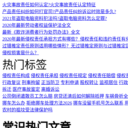
火灾事故责任如何认定?火灾事故责任认定特征
产品责任纠纷如何打官司?产品责任纠纷诉讼时效是多久?
2021年盗取电脑资料犯法吗?盗取电脑资料怎么定罪?
2020年最新劳动者权益保护法全文
最新《欺诈消费者行为处罚办法》全文
2020年最新侵权责任承担方式有哪些？侵权责任和违约责任有
过错推定责任原则适用哪些情形？无过错推定原则与过错推定
侵权损害是什么？
热门标签
侵权责任构成
侵权责任承担
侵权责任规定
侵权责任赔偿
侵权
行政复议
刑事拘留
正当防卫
专利申请
股权转让
监视居住
行政
拆迁
医疗事故鉴定
离婚诉讼
公司倒闭遣散员工怎么赔
房贷还清后如何解除抵押
车祸骨折全
挪车怎么办
拒绝挪车处理方法2026
挪车没留手机号怎么联系
农村的祖坟受法律保护吗
常识热门文章