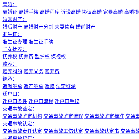
离婚：
离婚证
离婚手续
离婚程序
诉讼离婚
协议离婚
家暴离婚
离婚损
婚姻财产：
婚后财产
离婚财产分割
夫妻债务
婚前财产
准生证：
准生证办理
准生证手续
子女抚养：
抚养权
抚养费
监护权
探视权
赡养：
赡养纠纷
赡养义务
赡养费
继承：
遗嘱继承
遗产继承
遗赠
法定继承
迁户口：
迁户口条件
迁户口流程
迁户口手续
交通事故鉴定：
交通事故鉴定机构
交通事故鉴定流程
交通事故鉴定标准
交通
交通事故认定：
交通事故责任认定
交通事故工伤认定
交通事故认定书
交通事
交通事故赔偿：