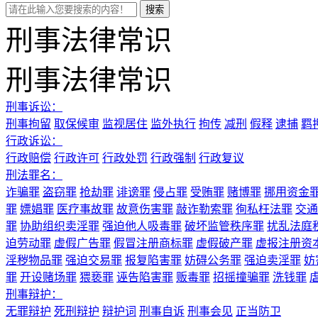
刑事法律常识
刑事法律常识
刑事诉讼：
刑事拘留
取保候审
监视居住
监外执行
拘传
减刑
假释
逮捕
羁
行政诉讼：
行政赔偿
行政许可
行政处罚
行政强制
行政复议
刑法罪名：
诈骗罪
盗窃罪
抢劫罪
诽谤罪
侵占罪
受贿罪
赌博罪
挪用资金
罪
嫖娼罪
医疗事故罪
故意伤害罪
敲诈勒索罪
徇私枉法罪
交通
罪
协助组织卖淫罪
强迫他人吸毒罪
破坏监管秩序罪
扰乱法庭
迫劳动罪
虚假广告罪
假冒注册商标罪
虚假破产罪
虚报注册资
淫秽物品罪
强迫交易罪
报复陷害罪
妨碍公务罪
强迫卖淫罪
妨
罪
开设赌场罪
猥亵罪
诬告陷害罪
贩毒罪
招摇撞骗罪
洗钱罪
刑事辩护：
无罪辩护
死刑辩护
辩护词
刑事自诉
刑事会见
正当防卫