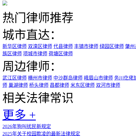
热门律师推荐
城市直达：
新华区律师
双滦区律师
代县律师
丰镇市律师
绿园区律师
肇州
族区律师
项城市律师
荷塘区律师
周边律师：
武江区律师
横州市律师
中沙群岛律师
峨眉山市律师
务川仡佬
师
巢湖律师
桥头律师
昌都律师
米东区律师
双河市律师
相关法律常识
更多 +
2026年狗叫扰民新规定
2025年关于校园欺凌的最新法律规定