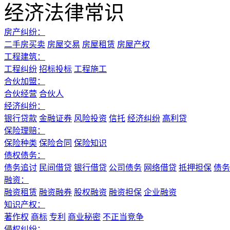
经济法律常识
房产纠纷：
二手房买卖
房屋交易
房屋租赁
房屋产权
工程建筑：
工程纠纷
招标投标
工程施工
合伙加盟：
合伙经营
合伙人
经济纠纷：
银行贷款
金融证券
风险投资
信托
经济纠纷
高利贷
保险理赔：
保险种类
保险合同
保险知识
债权债务：
债务追讨
民间借贷
银行借贷
公司债务
网络借贷
抵押担保
债务
融资：
融资租赁
融资融券
股权融资
融资担保
企业融资
知识产权：
著作权
商标
专利
商业秘密
不正当竞争
侵权纠纷：