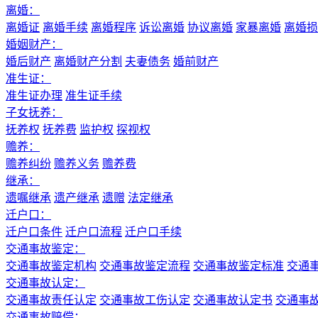
离婚：
离婚证
离婚手续
离婚程序
诉讼离婚
协议离婚
家暴离婚
离婚损
婚姻财产：
婚后财产
离婚财产分割
夫妻债务
婚前财产
准生证：
准生证办理
准生证手续
子女抚养：
抚养权
抚养费
监护权
探视权
赡养：
赡养纠纷
赡养义务
赡养费
继承：
遗嘱继承
遗产继承
遗赠
法定继承
迁户口：
迁户口条件
迁户口流程
迁户口手续
交通事故鉴定：
交通事故鉴定机构
交通事故鉴定流程
交通事故鉴定标准
交通
交通事故认定：
交通事故责任认定
交通事故工伤认定
交通事故认定书
交通事
交通事故赔偿：