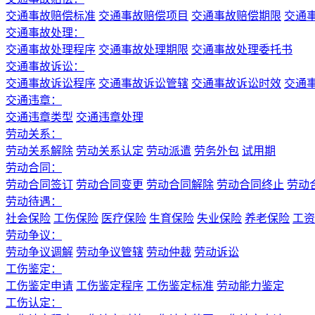
交通事故赔偿标准
交通事故赔偿项目
交通事故赔偿期限
交通
交通事故处理：
交通事故处理程序
交通事故处理期限
交通事故处理委托书
交通事故诉讼：
交通事故诉讼程序
交通事故诉讼管辖
交通事故诉讼时效
交通
交通违章：
交通违章类型
交通违章处理
劳动关系：
劳动关系解除
劳动关系认定
劳动派遣
劳务外包
试用期
劳动合同：
劳动合同签订
劳动合同变更
劳动合同解除
劳动合同终止
劳动
劳动待遇：
社会保险
工伤保险
医疗保险
生育保险
失业保险
养老保险
工资
劳动争议：
劳动争议调解
劳动争议管辖
劳动仲裁
劳动诉讼
工伤鉴定：
工伤鉴定申请
工伤鉴定程序
工伤鉴定标准
劳动能力鉴定
工伤认定：