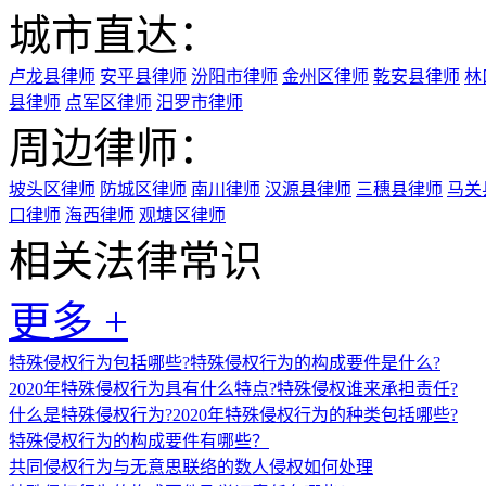
城市直达：
卢龙县律师
安平县律师
汾阳市律师
金州区律师
乾安县律师
林
县律师
点军区律师
汨罗市律师
周边律师：
坡头区律师
防城区律师
南川律师
汉源县律师
三穗县律师
马关
口律师
海西律师
观塘区律师
相关法律常识
更多 +
特殊侵权行为包括哪些?特殊侵权行为的构成要件是什么?
2020年特殊侵权行为具有什么特点?特殊侵权谁来承担责任?
什么是特殊侵权行为?2020年特殊侵权行为的种类包括哪些?
特殊侵权行为的构成要件有哪些？
共同侵权行为与无意思联络的数人侵权如何处理