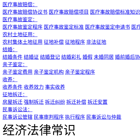
医疗事故赔偿：
医疗事故赔偿协议书
医疗事故赔偿项目
医疗事故赔偿标准知识
医疗事故鉴定：
医疗事故鉴定程序
医疗事故鉴定标准
医疗事故鉴定申请书
医
农村土地征用：
农村集体土地征用
征地补偿
征地程序
非法征地
结婚：
结婚条件
结婚证
结婚登记
结婚彩礼
婚假
未婚同居
婚前婚后协
亲子鉴定：
亲子鉴定费用
亲子鉴定机构
亲子鉴定程序
收养：
收养条件
收养效力
事实收养
征地拆迁：
房屋拆迁
强制拆迁
拆迁纠纷
拆迁补偿
拆迁安置
民事诉讼法：
民事诉讼管辖
民事审判程序
执行程序
民事诉讼与仲裁
经济法律常识