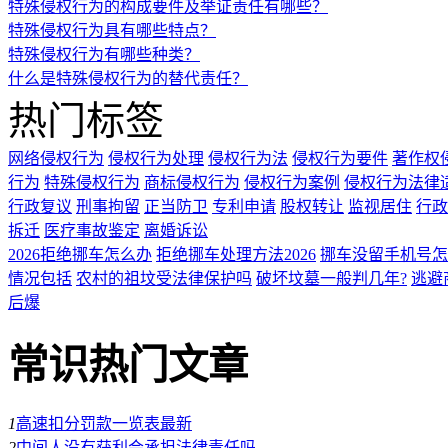
特殊侵权行为的构成要件及举证责任有哪些？
特殊侵权行为具有哪些特点？
特殊侵权行为有哪些种类？
什么是特殊侵权行为的替代责任？
热门标签
网络侵权行为
侵权行为处理
侵权行为法
侵权行为要件
著作权
行为
特殊侵权行为
商标侵权行为
侵权行为案例
侵权行为法律
行政复议
刑事拘留
正当防卫
专利申请
股权转让
监视居住
行政
拆迁
医疗事故鉴定
离婚诉讼
2026拒绝挪车怎么办
拒绝挪车处理方法2026
挪车没留手机号怎
情况包括
农村的祖坟受法律保护吗
破坏坟墓一般判几年?
逃避
后爆
常识热门文章
1
高速扣分罚款一览表最新
2
中间人没有获利会承担法律责任吗