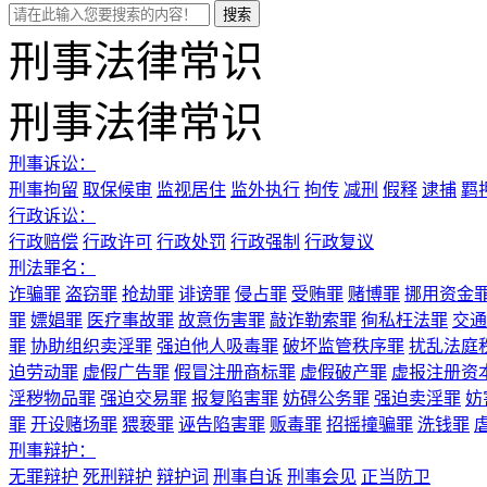
刑事法律常识
刑事法律常识
刑事诉讼：
刑事拘留
取保候审
监视居住
监外执行
拘传
减刑
假释
逮捕
羁
行政诉讼：
行政赔偿
行政许可
行政处罚
行政强制
行政复议
刑法罪名：
诈骗罪
盗窃罪
抢劫罪
诽谤罪
侵占罪
受贿罪
赌博罪
挪用资金
罪
嫖娼罪
医疗事故罪
故意伤害罪
敲诈勒索罪
徇私枉法罪
交通
罪
协助组织卖淫罪
强迫他人吸毒罪
破坏监管秩序罪
扰乱法庭
迫劳动罪
虚假广告罪
假冒注册商标罪
虚假破产罪
虚报注册资
淫秽物品罪
强迫交易罪
报复陷害罪
妨碍公务罪
强迫卖淫罪
妨
罪
开设赌场罪
猥亵罪
诬告陷害罪
贩毒罪
招摇撞骗罪
洗钱罪
刑事辩护：
无罪辩护
死刑辩护
辩护词
刑事自诉
刑事会见
正当防卫