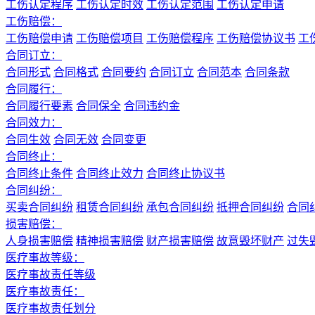
工伤认定程序
工伤认定时效
工伤认定范围
工伤认定申请
工伤赔偿：
工伤赔偿申请
工伤赔偿项目
工伤赔偿程序
工伤赔偿协议书
工
合同订立：
合同形式
合同格式
合同要约
合同订立
合同范本
合同条款
合同履行：
合同履行要素
合同保全
合同违约金
合同效力：
合同生效
合同无效
合同变更
合同终止：
合同终止条件
合同终止效力
合同终止协议书
合同纠纷：
买卖合同纠纷
租赁合同纠纷
承包合同纠纷
抵押合同纠纷
合同
损害赔偿：
人身损害赔偿
精神损害赔偿
财产损害赔偿
故意毁坏财产
过失
医疗事故等级：
医疗事故责任等级
医疗事故责任：
医疗事故责任划分