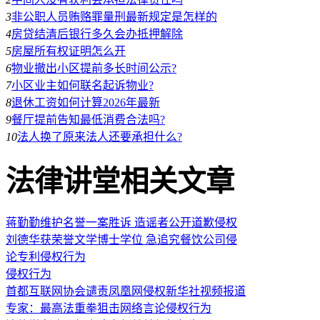
3
非公职人员贿赂罪量刑最新规定是怎样的
4
房贷结清后银行多久会办抵押解除
5
房屋所有权证明怎么开
6
物业撤出小区提前多长时间公示?
7
小区业主如何联名起诉物业?
8
退休工资如何计算2026年最新
9
餐厅提前告知最低消费合法吗?
10
法人换了原来法人还要承担什么?
法律讲堂相关文章
蒋勤勤维护名誉一案胜诉 造谣者公开道歉侵权
刘德华获荣誉文学博士学位 急追究餐饮公司侵
论专利侵权行为
侵权行为
首都互联网协会谴责凤凰网侵权新华社视频报道
专家：最高法重拳狙击网络言论侵权行为