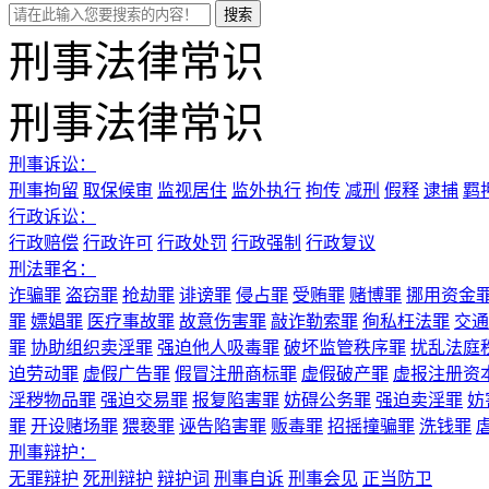
刑事法律常识
刑事法律常识
刑事诉讼：
刑事拘留
取保候审
监视居住
监外执行
拘传
减刑
假释
逮捕
羁
行政诉讼：
行政赔偿
行政许可
行政处罚
行政强制
行政复议
刑法罪名：
诈骗罪
盗窃罪
抢劫罪
诽谤罪
侵占罪
受贿罪
赌博罪
挪用资金
罪
嫖娼罪
医疗事故罪
故意伤害罪
敲诈勒索罪
徇私枉法罪
交通
罪
协助组织卖淫罪
强迫他人吸毒罪
破坏监管秩序罪
扰乱法庭
迫劳动罪
虚假广告罪
假冒注册商标罪
虚假破产罪
虚报注册资
淫秽物品罪
强迫交易罪
报复陷害罪
妨碍公务罪
强迫卖淫罪
妨
罪
开设赌场罪
猥亵罪
诬告陷害罪
贩毒罪
招摇撞骗罪
洗钱罪
刑事辩护：
无罪辩护
死刑辩护
辩护词
刑事自诉
刑事会见
正当防卫