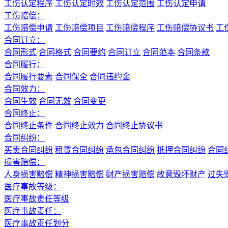
工伤认定程序
工伤认定时效
工伤认定范围
工伤认定申请
工伤赔偿：
工伤赔偿申请
工伤赔偿项目
工伤赔偿程序
工伤赔偿协议书
工
合同订立：
合同形式
合同格式
合同要约
合同订立
合同范本
合同条款
合同履行：
合同履行要素
合同保全
合同违约金
合同效力：
合同生效
合同无效
合同变更
合同终止：
合同终止条件
合同终止效力
合同终止协议书
合同纠纷：
买卖合同纠纷
租赁合同纠纷
承包合同纠纷
抵押合同纠纷
合同
损害赔偿：
人身损害赔偿
精神损害赔偿
财产损害赔偿
故意毁坏财产
过失
医疗事故等级：
医疗事故责任等级
医疗事故责任：
医疗事故责任划分