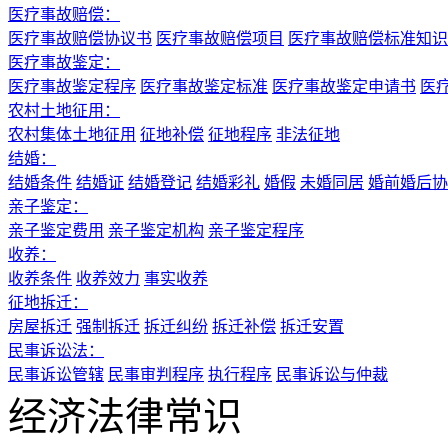
医疗事故赔偿：
医疗事故赔偿协议书
医疗事故赔偿项目
医疗事故赔偿标准知识
医疗事故鉴定：
医疗事故鉴定程序
医疗事故鉴定标准
医疗事故鉴定申请书
医
农村土地征用：
农村集体土地征用
征地补偿
征地程序
非法征地
结婚：
结婚条件
结婚证
结婚登记
结婚彩礼
婚假
未婚同居
婚前婚后协
亲子鉴定：
亲子鉴定费用
亲子鉴定机构
亲子鉴定程序
收养：
收养条件
收养效力
事实收养
征地拆迁：
房屋拆迁
强制拆迁
拆迁纠纷
拆迁补偿
拆迁安置
民事诉讼法：
民事诉讼管辖
民事审判程序
执行程序
民事诉讼与仲裁
经济法律常识