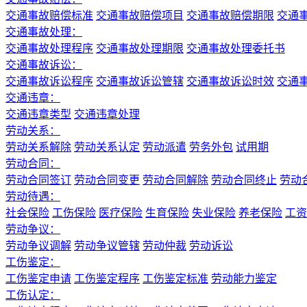
交通事故赔偿标准
交通事故赔偿项目
交通事故赔偿期限
交通
交通事故处理：
交通事故处理程序
交通事故处理期限
交通事故处理委托书
交通事故诉讼：
交通事故诉讼程序
交通事故诉讼管辖
交通事故诉讼时效
交通
交通违章：
交通违章类型
交通违章处理
劳动关系：
劳动关系解除
劳动关系认定
劳动派遣
劳务外包
试用期
劳动合同：
劳动合同签订
劳动合同变更
劳动合同解除
劳动合同终止
劳动
劳动待遇：
社会保险
工伤保险
医疗保险
生育保险
失业保险
养老保险
工资
劳动争议：
劳动争议调解
劳动争议管辖
劳动仲裁
劳动诉讼
工伤鉴定：
工伤鉴定申请
工伤鉴定程序
工伤鉴定标准
劳动能力鉴定
工伤认定：