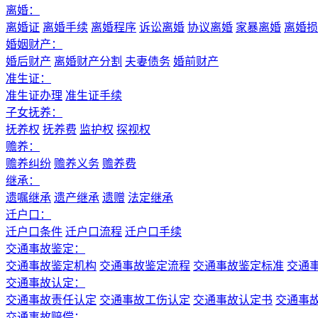
离婚：
离婚证
离婚手续
离婚程序
诉讼离婚
协议离婚
家暴离婚
离婚损
婚姻财产：
婚后财产
离婚财产分割
夫妻债务
婚前财产
准生证：
准生证办理
准生证手续
子女抚养：
抚养权
抚养费
监护权
探视权
赡养：
赡养纠纷
赡养义务
赡养费
继承：
遗嘱继承
遗产继承
遗赠
法定继承
迁户口：
迁户口条件
迁户口流程
迁户口手续
交通事故鉴定：
交通事故鉴定机构
交通事故鉴定流程
交通事故鉴定标准
交通
交通事故认定：
交通事故责任认定
交通事故工伤认定
交通事故认定书
交通事
交通事故赔偿：