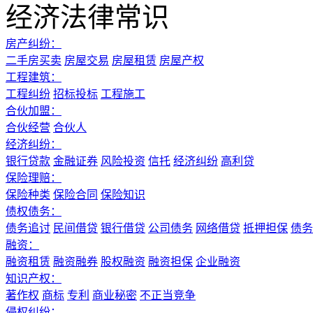
经济法律常识
房产纠纷：
二手房买卖
房屋交易
房屋租赁
房屋产权
工程建筑：
工程纠纷
招标投标
工程施工
合伙加盟：
合伙经营
合伙人
经济纠纷：
银行贷款
金融证券
风险投资
信托
经济纠纷
高利贷
保险理赔：
保险种类
保险合同
保险知识
债权债务：
债务追讨
民间借贷
银行借贷
公司债务
网络借贷
抵押担保
债务
融资：
融资租赁
融资融券
股权融资
融资担保
企业融资
知识产权：
著作权
商标
专利
商业秘密
不正当竞争
侵权纠纷：