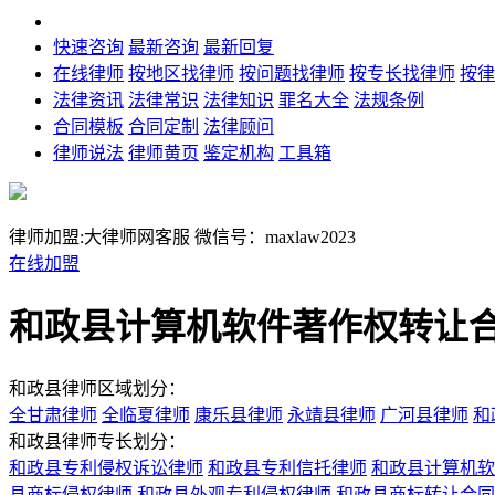
快速咨询
最新咨询
最新回复
在线律师
按地区找律师
按问题找律师
按专长找律师
按律
法律资讯
法律常识
法律知识
罪名大全
法规条例
合同模板
合同定制
法律顾问
律师说法
律师黄页
鉴定机构
工具箱
律师加盟:大律师网客服
微信号：maxlaw2023
在线加盟
和政县计算机软件著作权转让
和政县律师区域划分：
全甘肃律师
全临夏律师
康乐县律师
永靖县律师
广河县律师
和
和政县律师专长划分：
和政县专利侵权诉讼律师
和政县专利信托律师
和政县计算机软
县商标侵权律师
和政县外观专利侵权律师
和政县商标转让合同