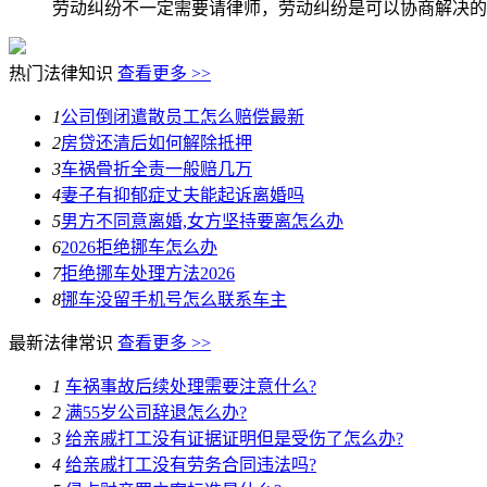
劳动纠纷不一定需要请律师，劳动纠纷是可以协商解决的
热门法律知识
查看更多 >>
1
公司倒闭遣散员工怎么赔偿最新
2
房贷还清后如何解除抵押
3
车祸骨折全责一般赔几万
4
妻子有抑郁症丈夫能起诉离婚吗
5
男方不同意离婚,女方坚持要离怎么办
6
2026拒绝挪车怎么办
7
拒绝挪车处理方法2026
8
挪车没留手机号怎么联系车主
最新法律常识
查看更多 >>
1
车祸事故后续处理需要注意什么?
2
满55岁公司辞退怎么办?
3
给亲戚打工没有证据证明但是受伤了怎么办?
4
给亲戚打工没有劳务合同违法吗?