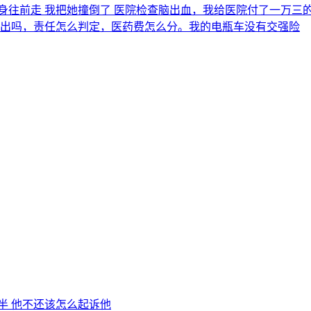
着身往前走 我把她撞倒了 医院检查脑出血，我给医院付了一万
出吗，责任怎么判定，医药费怎么分。我的电瓶车没有交强险
半 他不还该怎么起诉他