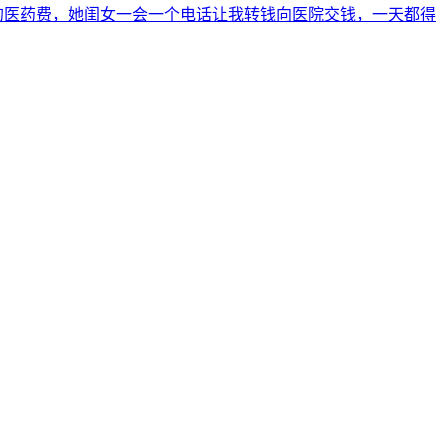
三的医药费，她闺女一会一个电话让我转钱向医院交钱，一天都得