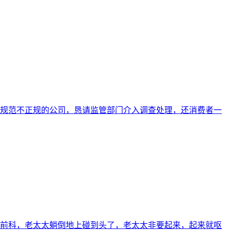
规范不正规的公司，恳请监管部门介入调查处理，还消费者一
的前科，老太太躺倒地上碰到头了，老太太非要起来，起来就呕