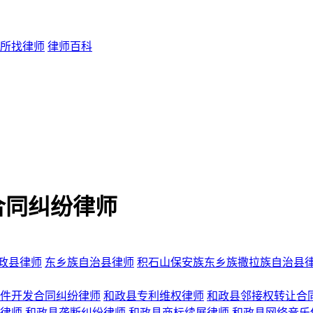
所找律师
律师百科
合同纠纷律师
政县律师
东乡族自治县律师
积石山保安族东乡族撒拉族自治县
件开发合同纠纷律师
和政县专利维权律师
和政县邻接权转让合
律师
和政县垄断纠纷律师
和政县商标续展律师
和政县网络音乐