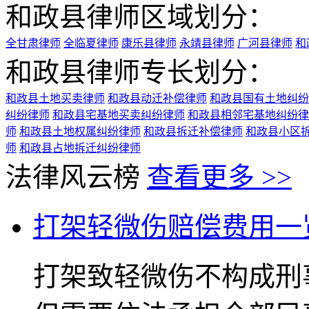
和政县律师区域划分：
全甘肃律师
全临夏律师
康乐县律师
永靖县律师
广河县律师
和
和政县律师专长划分：
和政县土地买卖律师
和政县动迁补偿律师
和政县国有土地纠纷
纠纷律师
和政县宅基地买卖纠纷律师
和政县相邻宅基地纠纷律
师
和政县土地权属纠纷律师
和政县拆迁补偿律师
和政县小区
师
和政县占地拆迁纠纷律师
法律风云榜
查看更多 >>
打架轻微伤赔偿费用一
打架致轻微伤不构成刑