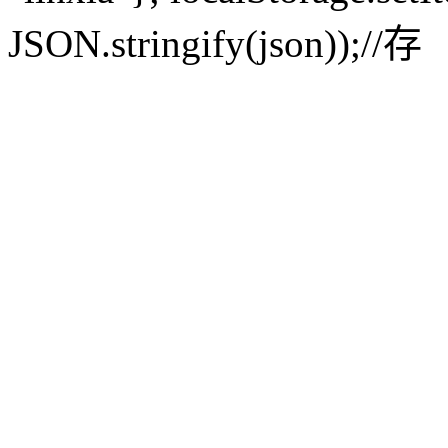
JSON.stringify(json));//存