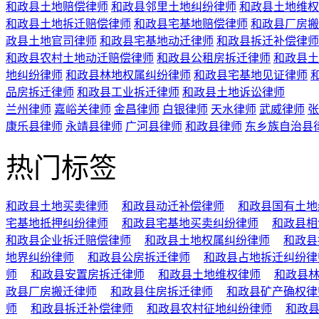
和政县土地赔偿律师
和政县邻里土地纠纷律师
和政县土地维权
和政县土地拆迁赔偿律师
和政县宅基地赔偿律师
和政县厂房搬
政县土地官司律师
和政县宅基地动迁律师
和政县拆迁补偿律师
和政县农村土地动迁赔偿律师
和政县公租房拆迁律师
和政县土
地纠纷律师
和政县林地权属纠纷律师
和政县宅基地见证律师
品房拆迁律师
和政县工业拆迁律师
和政县土地诉讼律师
兰州律师
嘉峪关律师
金昌律师
白银律师
天水律师
武威律师
张
康乐县律师
永靖县律师
广河县律师
和政县律师
东乡族自治县
热门标签
和政县土地买卖律师
和政县动迁补偿律师
和政县国有土地
宅基地抵押纠纷律师
和政县宅基地买卖纠纷律师
和政县相
和政县企业拆迁赔偿律师
和政县土地权属纠纷律师
和政县
地界纠纷律师
和政县公房拆迁律师
和政县占地拆迁纠纷律
师
和政县安置房拆迁律师
和政县土地维权律师
和政县
政县厂房搬迁律师
和政县住房拆迁律师
和政县矿产确权律
师
和政县拆迁补偿律师
和政县农村征地纠纷律师
和政