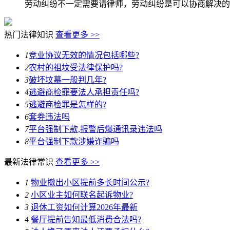
劳动纠纷不一定需要请律师，劳动纠纷是可以协商解决的
热门法律知识
查看更多 >>
1
竞业协议无效的情况包括哪些?
2
农村的祖坟受法律保护吗?
3
破坏坟墓一般判几年?
4
逃避商检罪要法人承担责任吗?
5
逃避商检罪是怎样的?
6
套券违法吗
7
平台强制下款,报警后爆通讯录违法吗
8
平台强制下款涉嫌诈骗吗
最新法律常识
查看更多 >>
1
物业撤出小区提前多长时间公示?
2
小区业主如何联名起诉物业?
3
退休工资如何计算2026年最新
4
餐厅提前告知最低消费合法吗?