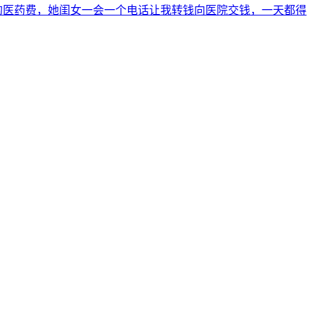
三的医药费，她闺女一会一个电话让我转钱向医院交钱，一天都得