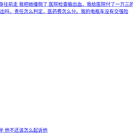
着身往前走 我把她撞倒了 医院检查脑出血，我给医院付了一万
出吗，责任怎么判定，医药费怎么分。我的电瓶车没有交强险
半 他不还该怎么起诉他