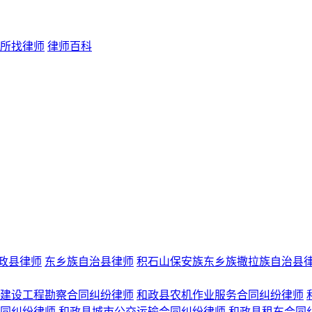
所找律师
律师百科
政县律师
东乡族自治县律师
积石山保安族东乡族撒拉族自治县
建设工程勘察合同纠纷律师
和政县农机作业服务合同纠纷律师
同纠纷律师
和政县城市公交运输合同纠纷律师
和政县租车合同