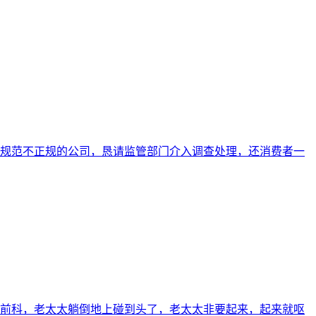
规范不正规的公司，恳请监管部门介入调查处理，还消费者一
的前科，老太太躺倒地上碰到头了，老太太非要起来，起来就呕