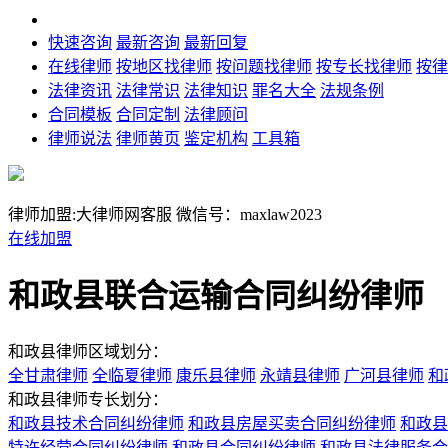
快速咨询
最新咨询
最新回复
在线律师
按地区找律师
按问题找律师
按专长找律师
按律
法律资讯
法律常识
法律知识
罪名大全
法规条例
合同模板
合同定制
法律顾问
律师说法
律师黄页
鉴定机构
工具箱
律师加盟:大律师网客服
微信号：maxlaw2023
在线加盟
和政县联合运输合同纠纷律师
和政县律师区域划分：
全甘肃律师
全临夏律师
康乐县律师
永靖县律师
广河县律师
和
和政县律师专长划分：
和政县技术合同纠纷律师
和政县房屋买卖合同纠纷律师
和政县
特许经营合同纠纷律师
和政县合同纠纷律师
和政县法律服务合