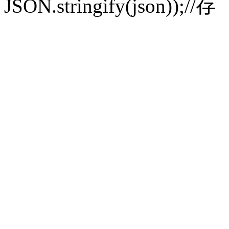
JSON.stringify(json));//存