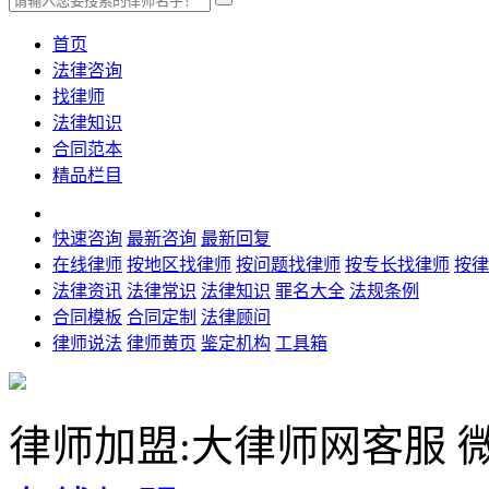
首页
法律咨询
找律师
法律知识
合同范本
精品栏目
快速咨询
最新咨询
最新回复
在线律师
按地区找律师
按问题找律师
按专长找律师
按律
法律资讯
法律常识
法律知识
罪名大全
法规条例
合同模板
合同定制
法律顾问
律师说法
律师黄页
鉴定机构
工具箱
律师加盟:大律师网客服
微