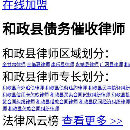
在线加盟
和政县债务催收律师
和政县律师区域划分：
全甘肃律师
全临夏律师
康乐县律师
永靖县律师
广河县律师
和
和政县律师专长划分：
和政县海外追债律师
和政县债务违约律师
和政县民事债务纠纷
和政县信用卡欠款律师
和政县买卖合同货款纠纷律师
和政县投
贷合同纠纷律师
和政县借款合同律师
和政县民间经济纠纷律师
师
和政县欠款合同纠纷律师
法律风云榜
查看更多 >>