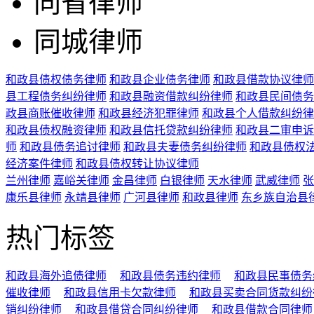
同省律师
同城律师
和政县债权债务律师
和政县企业债务律师
和政县借款协议律师
县工程债务纠纷律师
和政县融资借款纠纷律师
和政县民间债务
政县商账催收律师
和政县经济犯罪律师
和政县个人借款纠纷律
和政县债权融资律师
和政县信托贷款纠纷律师
和政县二审申诉
师
和政县债务追讨律师
和政县夫妻债务纠纷律师
和政县债权
经济案件律师
和政县债权转让协议律师
兰州律师
嘉峪关律师
金昌律师
白银律师
天水律师
武威律师
张
康乐县律师
永靖县律师
广河县律师
和政县律师
东乡族自治县
热门标签
和政县海外追债律师
和政县债务违约律师
和政县民事债务
催收律师
和政县信用卡欠款律师
和政县买卖合同货款纠纷
销纠纷律师
和政县借贷合同纠纷律师
和政县借款合同律师