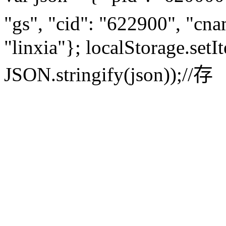
"gs", "cid": "622900", "c
"linxia"}; localStorage.set
JSON.stringify(json));//存