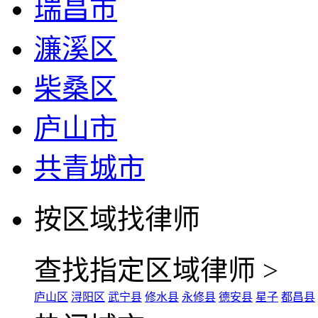
瑞昌市
濂溪区
柴桑区
庐山市
共青城市
按区域找律师
查找指定区域律师 >
庐山区
浔阳区
武宁县
修水县
永修县
德安县
星子
都昌县