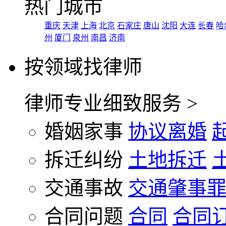
热门城市
重庆
天津
上海
北京
石家庄
唐山
沈阳
大连
长春
哈
州
厦门
泉州
南昌
济南
按领域找律师
律师专业细致服务 >
婚姻家事
协议离婚
拆迁纠纷
土地拆迁
交通事故
交通肇事
合同问题
合同
合同