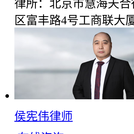
律所：北京市慧海天合
区富丰路4号工商联大厦A
侯宪伟律师