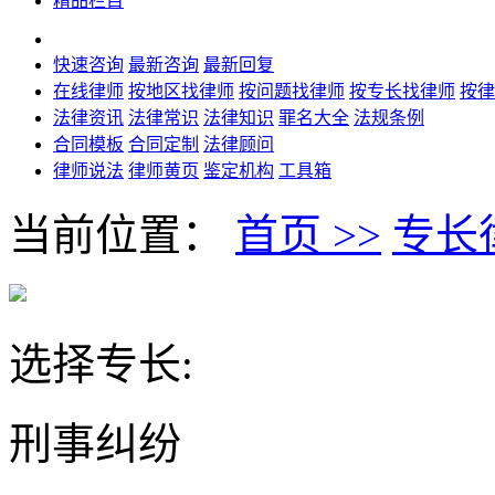
精品栏目
快速咨询
最新咨询
最新回复
在线律师
按地区找律师
按问题找律师
按专长找律师
按律
法律资讯
法律常识
法律知识
罪名大全
法规条例
合同模板
合同定制
法律顾问
律师说法
律师黄页
鉴定机构
工具箱
当前位置：
首页 >>
专长律
选择专长:
刑事纠纷