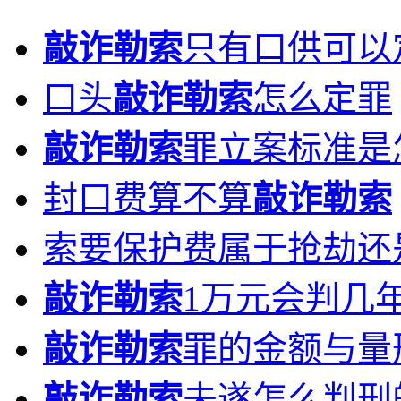
敲诈勒索
只有口供可以
口头
敲诈勒索
怎么定罪
敲诈勒索
罪立案标准是
封口费算不算
敲诈勒索
索要保护费属于抢劫还
敲诈勒索
1万元会判几
敲诈勒索
罪的金额与量
敲诈勒索
未遂怎么判刑