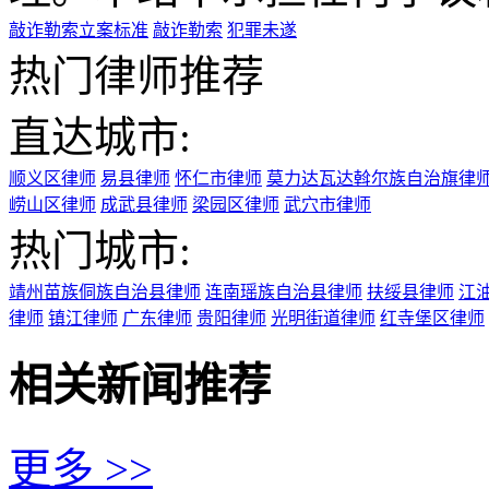
敲诈勒索立案标准
敲诈勒索
犯罪未遂
热门律师推荐
直达城市:
顺义区律师
易县律师
怀仁市律师
莫力达瓦达斡尔族自治旗律
崂山区律师
成武县律师
梁园区律师
武穴市律师
热门城市:
靖州苗族侗族自治县律师
连南瑶族自治县律师
扶绥县律师
江
律师
镇江律师
广东律师
贵阳律师
光明街道律师
红寺堡区律师
相关新闻推荐
更多 >>