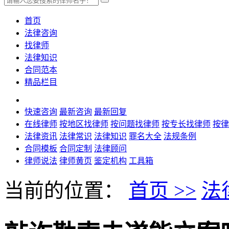
首页
法律咨询
找律师
法律知识
合同范本
精品栏目
快速咨询
最新咨询
最新回复
在线律师
按地区找律师
按问题找律师
按专长找律师
按律
法律资讯
法律常识
法律知识
罪名大全
法规条例
合同模板
合同定制
法律顾问
律师说法
律师黄页
鉴定机构
工具箱
当前的位置：
首页 >>
法