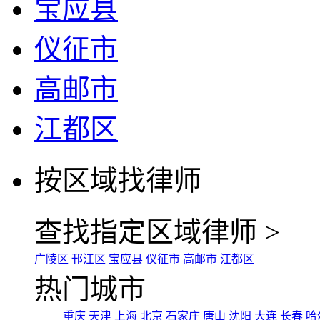
宝应县
仪征市
高邮市
江都区
按区域找律师
查找指定区域律师 >
广陵区
邗江区
宝应县
仪征市
高邮市
江都区
热门城市
重庆
天津
上海
北京
石家庄
唐山
沈阳
大连
长春
哈