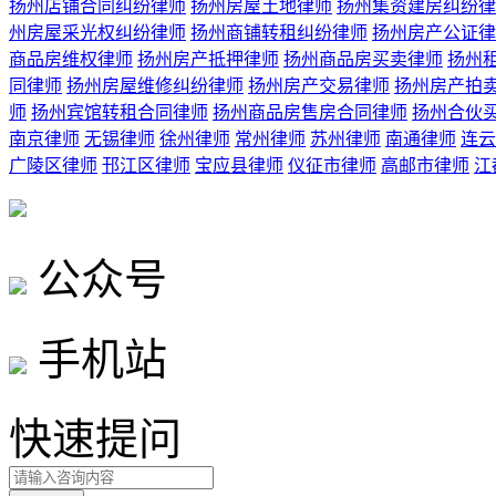
扬州店铺合同纠纷律师
扬州房屋土地律师
扬州集资建房纠纷律
州房屋采光权纠纷律师
扬州商铺转租纠纷律师
扬州房产公证律
商品房维权律师
扬州房产抵押律师
扬州商品房买卖律师
扬州
同律师
扬州房屋维修纠纷律师
扬州房产交易律师
扬州房产拍
师
扬州宾馆转租合同律师
扬州商品房售房合同律师
扬州合伙
南京律师
无锡律师
徐州律师
常州律师
苏州律师
南通律师
连云
广陵区律师
邗江区律师
宝应县律师
仪征市律师
高邮市律师
江
公众号
手机站
快速提问