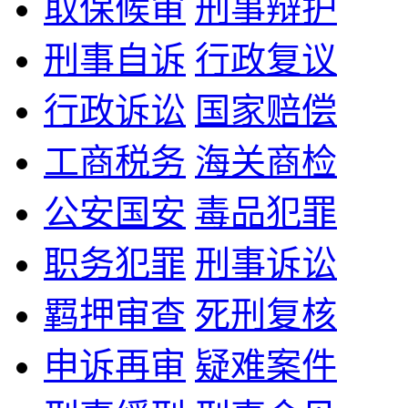
取保候审
刑事辩护
刑事自诉
行政复议
行政诉讼
国家赔偿
工商税务
海关商检
公安国安
毒品犯罪
职务犯罪
刑事诉讼
羁押审查
死刑复核
申诉再审
疑难案件