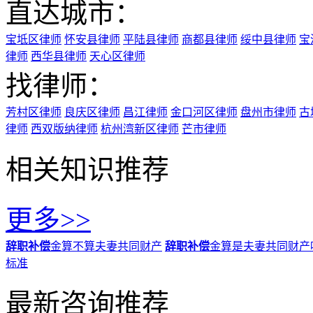
直达城市：
宝坻区律师
怀安县律师
平陆县律师
商都县律师
绥中县律师
宝
律师
西华县律师
天心区律师
找律师：
芳村区律师
良庆区律师
昌江律师
金口河区律师
盘州市律师
古
律师
西双版纳律师
杭州湾新区律师
芒市律师
相关知识推荐
更多>>
辞职补偿
金算不算夫妻共同财产
辞职补偿
金算是夫妻共同财产
标准
最新咨询推荐