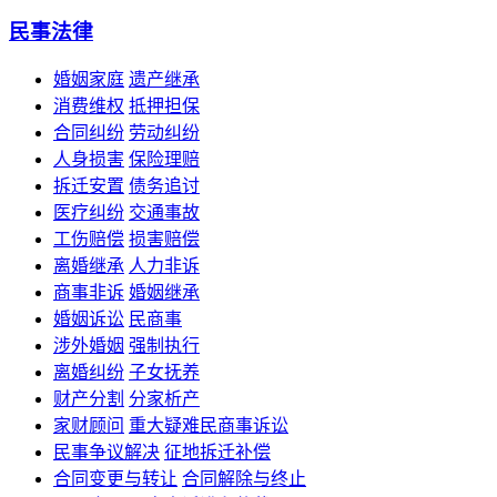
民事法律
婚姻家庭
遗产继承
消费维权
抵押担保
合同纠纷
劳动纠纷
人身损害
保险理赔
拆迁安置
债务追讨
医疗纠纷
交通事故
工伤赔偿
损害赔偿
离婚继承
人力非诉
商事非诉
婚姻继承
婚姻诉讼
民商事
涉外婚姻
强制执行
离婚纠纷
子女抚养
财产分割
分家析产
家财顾问
重大疑难民商事诉讼
民事争议解决
征地拆迁补偿
合同变更与转让
合同解除与终止