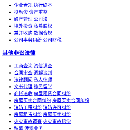
企业合规
执行终本
投融资
资产重整
破产管理
公司法
境外投资
私募股权
兼并收购
数据合规
公司事务纠纷
公司财税
其他非讼法律
工商查询
资信调查
合同审查
调解谈判
法律顾问
私人律师
文书代理
移民留学
商帐追收
房屋租赁合同纠纷
房屋买卖合同纠纷
房屋买卖合同纠纷
消防工程纠纷
消防许可纠纷
房屋租赁纠纷
房屋买卖纠纷
火灾事故调查
火灾事故赔偿
私募
涉澳业务