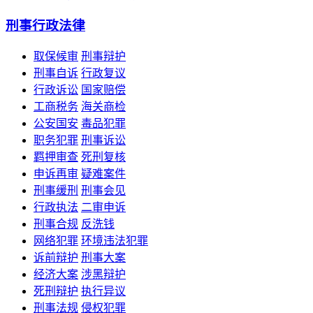
刑事行政法律
取保候审
刑事辩护
刑事自诉
行政复议
行政诉讼
国家赔偿
工商税务
海关商检
公安国安
毒品犯罪
职务犯罪
刑事诉讼
羁押审查
死刑复核
申诉再审
疑难案件
刑事缓刑
刑事会见
行政执法
二审申诉
刑事合规
反洗钱
网络犯罪
环境违法犯罪
诉前辩护
刑事大案
经济大案
涉黑辩护
死刑辩护
执行异议
刑事法规
侵权犯罪