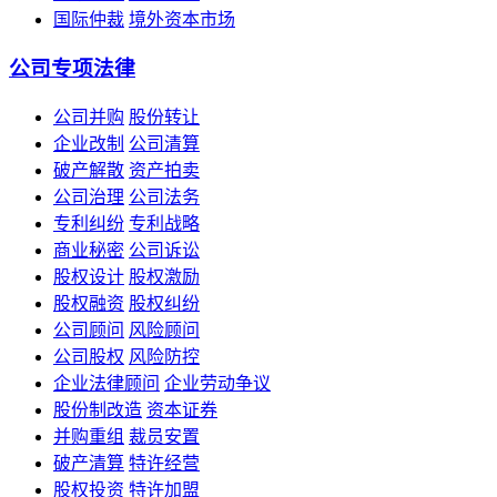
国际仲裁
境外资本市场
公司专项法律
公司并购
股份转让
企业改制
公司清算
破产解散
资产拍卖
公司治理
公司法务
专利纠纷
专利战略
商业秘密
公司诉讼
股权设计
股权激励
股权融资
股权纠纷
公司顾问
风险顾问
公司股权
风险防控
企业法律顾问
企业劳动争议
股份制改造
资本证券
并购重组
裁员安置
破产清算
特许经营
股权投资
特许加盟