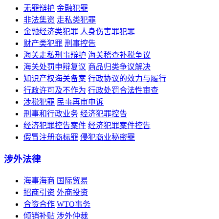
无罪辩护
金融犯罪
非法集资
走私类犯罪
金融经济类犯罪
人身伤害罪犯罪
财产类犯罪
刑事控告
海关走私刑事辩护
海关稽查补税争议
海关处罚申辩复议
商品归类争议解决
知识产权海关备案
行政协议的效力与履行
行政许可及不作为
行政处罚合法性审查
涉税犯罪
民事再审申诉
刑事和行政业务
经济犯罪控告
经济犯罪控告案件
经济犯罪案件控告
假冒注册商标罪
侵犯商业秘密罪
涉外法律
海事海商
国际贸易
招商引资
外商投资
合资合作
WTO事务
倾销补贴
涉外仲裁