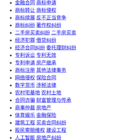
金融合同
商标申请
商标转让
商标侵权
商标续展
反不正当竞争
商标纠纷
著作权纠纷
二手房买卖纠纷
二手房买卖
经济犯罪
借贷纠纷
经济合同纠纷
委托理财纠纷
专利诉讼
专利无效
专利申请
房产继承
商标注册
其他法律事务
网络侵权
保险合同
数字货币
涉税法律
农村宅基地
农村土地
合同诈骗
财富管理与传承
商事仲裁
房地产
体育娱乐
金融保险
建筑工程
买卖合同纠纷
股民索赔维权
建设工程
人工智能
房地产纠纷