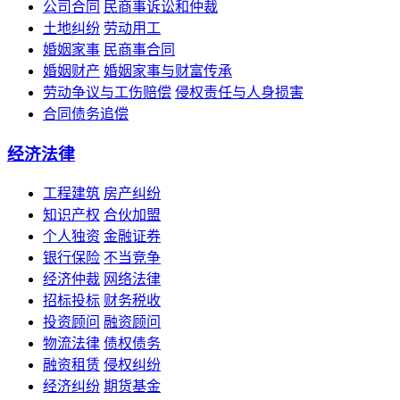
公司合同
民商事诉讼和仲裁
土地纠纷
劳动用工
婚姻家事
民商事合同
婚姻财产
婚姻家事与财富传承
劳动争议与工伤赔偿
侵权责任与人身损害
合同债务追偿
经济法律
工程建筑
房产纠纷
知识产权
合伙加盟
个人独资
金融证券
银行保险
不当竞争
经济仲裁
网络法律
招标投标
财务税收
投资顾问
融资顾问
物流法律
债权债务
融资租赁
侵权纠纷
经济纠纷
期货基金