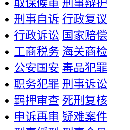
取保候审
刑事辩护
刑事自诉
行政复议
行政诉讼
国家赔偿
工商税务
海关商检
公安国安
毒品犯罪
职务犯罪
刑事诉讼
羁押审查
死刑复核
申诉再审
疑难案件