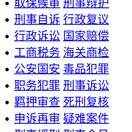
取保候审
刑事辩护
刑事自诉
行政复议
行政诉讼
国家赔偿
工商税务
海关商检
公安国安
毒品犯罪
职务犯罪
刑事诉讼
羁押审查
死刑复核
申诉再审
疑难案件