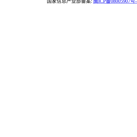
国家信息产业部备案:
闽ICP备08005907号-