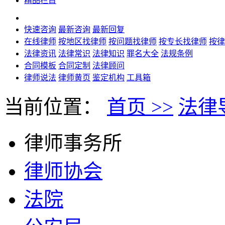
精品栏目
快速咨询
最新咨询
最新回复
在线律师
按地区找律师
按问题找律师
按专长找律师
按律
法律资讯
法律常识
法律知识
罪名大全
法规条例
合同模板
合同定制
法律顾问
律师说法
律师黄页
鉴定机构
工具箱
当前位置：
首页 >>
法律导
律师事务所
律师协会
法院