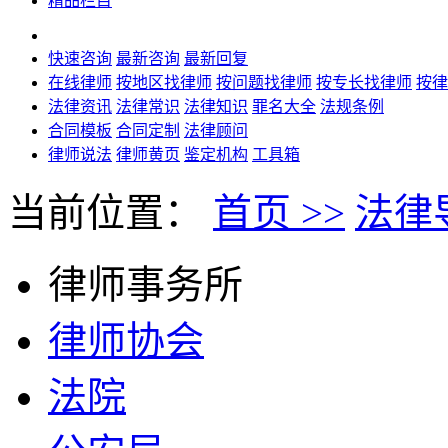
精品栏目
快速咨询
最新咨询
最新回复
在线律师
按地区找律师
按问题找律师
按专长找律师
按律
法律资讯
法律常识
法律知识
罪名大全
法规条例
合同模板
合同定制
法律顾问
律师说法
律师黄页
鉴定机构
工具箱
当前位置：
首页 >>
法律导
律师事务所
律师协会
法院