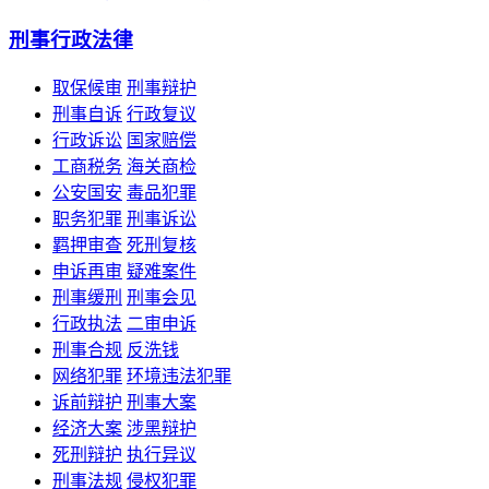
刑事行政法律
取保候审
刑事辩护
刑事自诉
行政复议
行政诉讼
国家赔偿
工商税务
海关商检
公安国安
毒品犯罪
职务犯罪
刑事诉讼
羁押审查
死刑复核
申诉再审
疑难案件
刑事缓刑
刑事会见
行政执法
二审申诉
刑事合规
反洗钱
网络犯罪
环境违法犯罪
诉前辩护
刑事大案
经济大案
涉黑辩护
死刑辩护
执行异议
刑事法规
侵权犯罪