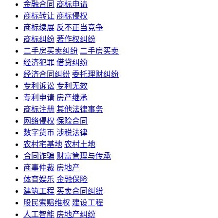
金融合同
商标申请
商标转让
商标侵权
商标续展
反不正当竞争
商标纠纷
著作权纠纷
二手房买卖纠纷
二手房买卖
经济犯罪
借贷纠纷
经济合同纠纷
委托理财纠纷
专利诉讼
专利无效
专利申请
房产继承
商标注册
其他法律事务
网络侵权
保险合同
数字货币
涉税法律
农村宅基地
农村土地
合同诈骗
财富管理与传承
商事仲裁
房地产
体育娱乐
金融保险
建筑工程
买卖合同纠纷
股民索赔维权
建设工程
人工智能
房地产纠纷