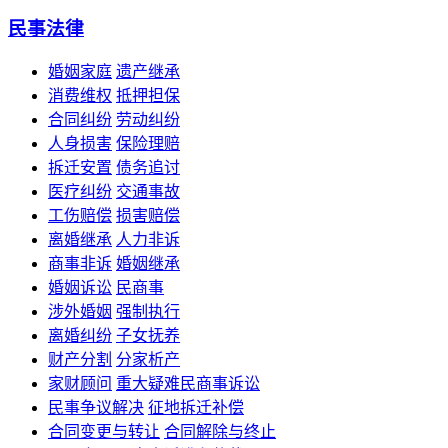
民事法律
婚姻家庭
遗产继承
消费维权
抵押担保
合同纠纷
劳动纠纷
人身损害
保险理赔
拆迁安置
债务追讨
医疗纠纷
交通事故
工伤赔偿
损害赔偿
离婚继承
人力非诉
商事非诉
婚姻继承
婚姻诉讼
民商事
涉外婚姻
强制执行
离婚纠纷
子女抚养
财产分割
分家析产
家财顾问
重大疑难民商事诉讼
民事争议解决
征地拆迁补偿
合同变更与转让
合同解除与终止