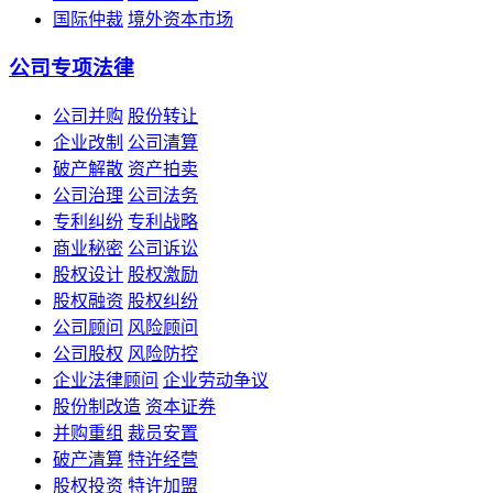
国际仲裁
境外资本市场
公司专项法律
公司并购
股份转让
企业改制
公司清算
破产解散
资产拍卖
公司治理
公司法务
专利纠纷
专利战略
商业秘密
公司诉讼
股权设计
股权激励
股权融资
股权纠纷
公司顾问
风险顾问
公司股权
风险防控
企业法律顾问
企业劳动争议
股份制改造
资本证券
并购重组
裁员安置
破产清算
特许经营
股权投资
特许加盟