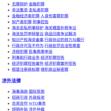
无罪辩护
金融犯罪
非法集资
走私类犯罪
金融经济类犯罪
人身伤害罪犯罪
财产类犯罪
刑事控告
海关走私刑事辩护
海关稽查补税争议
海关处罚申辩复议
商品归类争议解决
知识产权海关备案
行政协议的效力与履行
行政许可及不作为
行政处罚合法性审查
涉税犯罪
民事再审申诉
刑事和行政业务
经济犯罪控告
经济犯罪控告案件
经济犯罪案件控告
假冒注册商标罪
侵犯商业秘密罪
涉外法律
海事海商
国际贸易
招商引资
外商投资
合资合作
WTO事务
倾销补贴
涉外仲裁