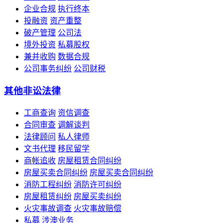
企业合规
执行终本
投融资
资产重整
破产管理
公司法
境外投资
私募股权
兼并收购
数据合规
公司事务纠纷
公司财税
其他非讼法律
工商查询
资信调查
合同审查
调解谈判
法律顾问
私人律师
文书代理
移民留学
商帐追收
房屋租赁合同纠纷
房屋买卖合同纠纷
房屋买卖合同纠纷
消防工程纠纷
消防许可纠纷
房屋租赁纠纷
房屋买卖纠纷
火灾事故调查
火灾事故赔偿
私募
涉澳业务