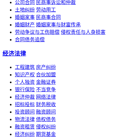
公司合同
民商事诉讼和仲裁
土地纠纷
劳动用工
婚姻家事
民商事合同
婚姻财产
婚姻家事与财富传承
劳动争议与工伤赔偿
侵权责任与人身损害
合同债务追偿
经济法律
工程建筑
房产纠纷
知识产权
合伙加盟
个人独资
金融证券
银行保险
不当竞争
经济仲裁
网络法律
招标投标
财务税收
投资顾问
融资顾问
物流法律
债权债务
融资租赁
侵权纠纷
经济纠纷
期货基金