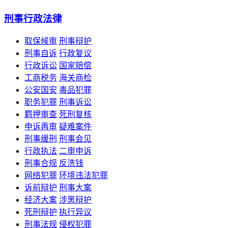
刑事行政法律
取保候审
刑事辩护
刑事自诉
行政复议
行政诉讼
国家赔偿
工商税务
海关商检
公安国安
毒品犯罪
职务犯罪
刑事诉讼
羁押审查
死刑复核
申诉再审
疑难案件
刑事缓刑
刑事会见
行政执法
二审申诉
刑事合规
反洗钱
网络犯罪
环境违法犯罪
诉前辩护
刑事大案
经济大案
涉黑辩护
死刑辩护
执行异议
刑事法规
侵权犯罪