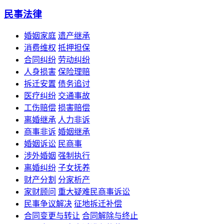
民事法律
婚姻家庭
遗产继承
消费维权
抵押担保
合同纠纷
劳动纠纷
人身损害
保险理赔
拆迁安置
债务追讨
医疗纠纷
交通事故
工伤赔偿
损害赔偿
离婚继承
人力非诉
商事非诉
婚姻继承
婚姻诉讼
民商事
涉外婚姻
强制执行
离婚纠纷
子女抚养
财产分割
分家析产
家财顾问
重大疑难民商事诉讼
民事争议解决
征地拆迁补偿
合同变更与转让
合同解除与终止