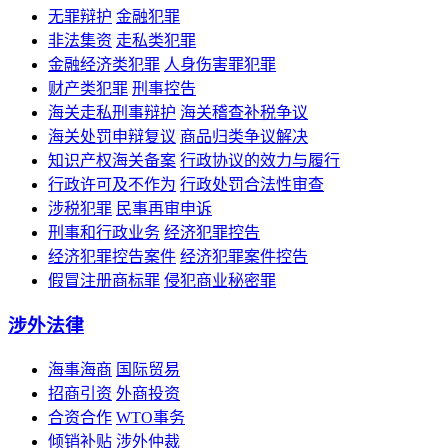
无罪辩护
金融犯罪
非法集资
走私类犯罪
金融经济类犯罪
人身伤害罪犯罪
财产类犯罪
刑事控告
海关走私刑事辩护
海关稽查补税争议
海关处罚申辩复议
商品归类争议解决
知识产权海关备案
行政协议的效力与履行
行政许可及不作为
行政处罚合法性审查
涉税犯罪
民事再审申诉
刑事和行政业务
经济犯罪控告
经济犯罪控告案件
经济犯罪案件控告
假冒注册商标罪
侵犯商业秘密罪
涉外法律
海事海商
国际贸易
招商引资
外商投资
合资合作
WTO事务
倾销补贴
涉外仲裁