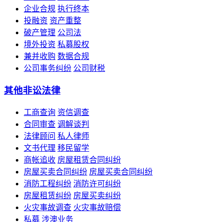
企业合规
执行终本
投融资
资产重整
破产管理
公司法
境外投资
私募股权
兼并收购
数据合规
公司事务纠纷
公司财税
其他非讼法律
工商查询
资信调查
合同审查
调解谈判
法律顾问
私人律师
文书代理
移民留学
商帐追收
房屋租赁合同纠纷
房屋买卖合同纠纷
房屋买卖合同纠纷
消防工程纠纷
消防许可纠纷
房屋租赁纠纷
房屋买卖纠纷
火灾事故调查
火灾事故赔偿
私募
涉澳业务