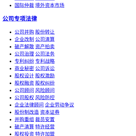
国际仲裁
境外资本市场
公司专项法律
公司并购
股份转让
企业改制
公司清算
破产解散
资产拍卖
公司治理
公司法务
专利纠纷
专利战略
商业秘密
公司诉讼
股权设计
股权激励
股权融资
股权纠纷
公司顾问
风险顾问
公司股权
风险防控
企业法律顾问
企业劳动争议
股份制改造
资本证券
并购重组
裁员安置
破产清算
特许经营
股权投资
特许加盟