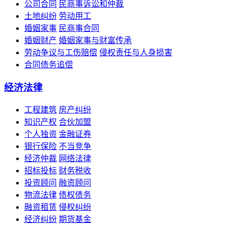
公司合同
民商事诉讼和仲裁
土地纠纷
劳动用工
婚姻家事
民商事合同
婚姻财产
婚姻家事与财富传承
劳动争议与工伤赔偿
侵权责任与人身损害
合同债务追偿
经济法律
工程建筑
房产纠纷
知识产权
合伙加盟
个人独资
金融证券
银行保险
不当竞争
经济仲裁
网络法律
招标投标
财务税收
投资顾问
融资顾问
物流法律
债权债务
融资租赁
侵权纠纷
经济纠纷
期货基金