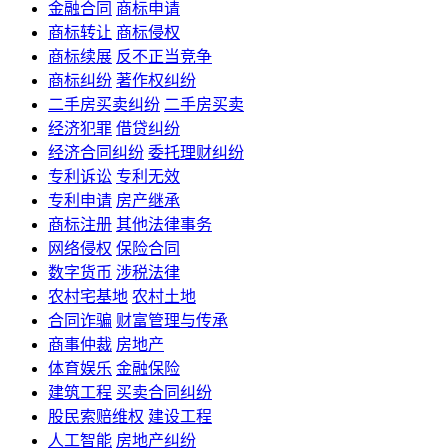
金融合同
商标申请
商标转让
商标侵权
商标续展
反不正当竞争
商标纠纷
著作权纠纷
二手房买卖纠纷
二手房买卖
经济犯罪
借贷纠纷
经济合同纠纷
委托理财纠纷
专利诉讼
专利无效
专利申请
房产继承
商标注册
其他法律事务
网络侵权
保险合同
数字货币
涉税法律
农村宅基地
农村土地
合同诈骗
财富管理与传承
商事仲裁
房地产
体育娱乐
金融保险
建筑工程
买卖合同纠纷
股民索赔维权
建设工程
人工智能
房地产纠纷