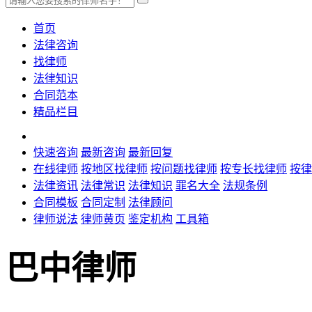
首页
法律咨询
找律师
法律知识
合同范本
精品栏目
快速咨询
最新咨询
最新回复
在线律师
按地区找律师
按问题找律师
按专长找律师
按律
法律资讯
法律常识
法律知识
罪名大全
法规条例
合同模板
合同定制
法律顾问
律师说法
律师黄页
鉴定机构
工具箱
巴中律师