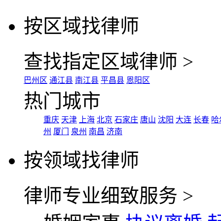
按区域找律师
查找指定区域律师 >
巴州区
通江县
南江县
平昌县
恩阳区
热门城市
重庆
天津
上海
北京
石家庄
唐山
沈阳
大连
长春
哈
州
厦门
泉州
南昌
济南
按领域找律师
律师专业细致服务 >