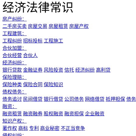
经济法律常识
房产纠纷：
二手房买卖
房屋交易
房屋租赁
房屋产权
工程建筑：
工程纠纷
招标投标
工程施工
合伙加盟：
合伙经营
合伙人
经济纠纷：
银行贷款
金融证券
风险投资
信托
经济纠纷
高利贷
保险理赔：
保险种类
保险合同
保险知识
债权债务：
债务追讨
民间借贷
银行借贷
公司债务
网络借贷
抵押担保
债务
融资：
融资租赁
融资融券
股权融资
融资担保
企业融资
知识产权：
著作权
商标
专利
商业秘密
不正当竞争
侵权纠纷：