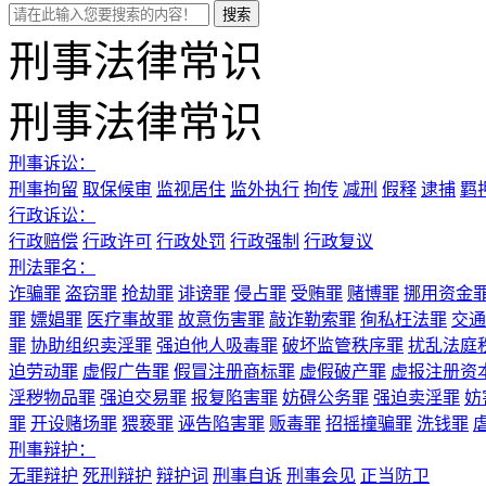
刑事法律常识
刑事法律常识
刑事诉讼：
刑事拘留
取保候审
监视居住
监外执行
拘传
减刑
假释
逮捕
羁
行政诉讼：
行政赔偿
行政许可
行政处罚
行政强制
行政复议
刑法罪名：
诈骗罪
盗窃罪
抢劫罪
诽谤罪
侵占罪
受贿罪
赌博罪
挪用资金
罪
嫖娼罪
医疗事故罪
故意伤害罪
敲诈勒索罪
徇私枉法罪
交通
罪
协助组织卖淫罪
强迫他人吸毒罪
破坏监管秩序罪
扰乱法庭
迫劳动罪
虚假广告罪
假冒注册商标罪
虚假破产罪
虚报注册资
淫秽物品罪
强迫交易罪
报复陷害罪
妨碍公务罪
强迫卖淫罪
妨
罪
开设赌场罪
猥亵罪
诬告陷害罪
贩毒罪
招摇撞骗罪
洗钱罪
刑事辩护：
无罪辩护
死刑辩护
辩护词
刑事自诉
刑事会见
正当防卫