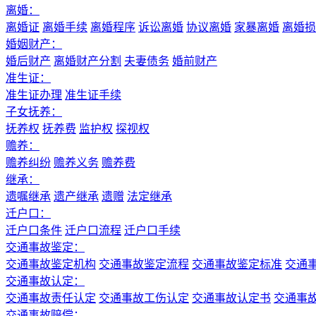
离婚：
离婚证
离婚手续
离婚程序
诉讼离婚
协议离婚
家暴离婚
离婚损
婚姻财产：
婚后财产
离婚财产分割
夫妻债务
婚前财产
准生证：
准生证办理
准生证手续
子女抚养：
抚养权
抚养费
监护权
探视权
赡养：
赡养纠纷
赡养义务
赡养费
继承：
遗嘱继承
遗产继承
遗赠
法定继承
迁户口：
迁户口条件
迁户口流程
迁户口手续
交通事故鉴定：
交通事故鉴定机构
交通事故鉴定流程
交通事故鉴定标准
交通
交通事故认定：
交通事故责任认定
交通事故工伤认定
交通事故认定书
交通事
交通事故赔偿：