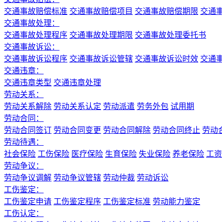
交通事故赔偿标准
交通事故赔偿项目
交通事故赔偿期限
交通
交通事故处理：
交通事故处理程序
交通事故处理期限
交通事故处理委托书
交通事故诉讼：
交通事故诉讼程序
交通事故诉讼管辖
交通事故诉讼时效
交通
交通违章：
交通违章类型
交通违章处理
劳动关系：
劳动关系解除
劳动关系认定
劳动派遣
劳务外包
试用期
劳动合同：
劳动合同签订
劳动合同变更
劳动合同解除
劳动合同终止
劳动
劳动待遇：
社会保险
工伤保险
医疗保险
生育保险
失业保险
养老保险
工资
劳动争议：
劳动争议调解
劳动争议管辖
劳动仲裁
劳动诉讼
工伤鉴定：
工伤鉴定申请
工伤鉴定程序
工伤鉴定标准
劳动能力鉴定
工伤认定：