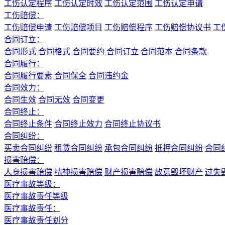
工伤认定程序
工伤认定时效
工伤认定范围
工伤认定申请
工伤赔偿：
工伤赔偿申请
工伤赔偿项目
工伤赔偿程序
工伤赔偿协议书
工
合同订立：
合同形式
合同格式
合同要约
合同订立
合同范本
合同条款
合同履行：
合同履行要素
合同保全
合同违约金
合同效力：
合同生效
合同无效
合同变更
合同终止：
合同终止条件
合同终止效力
合同终止协议书
合同纠纷：
买卖合同纠纷
租赁合同纠纷
承包合同纠纷
抵押合同纠纷
合同
损害赔偿：
人身损害赔偿
精神损害赔偿
财产损害赔偿
故意毁坏财产
过失
医疗事故等级：
医疗事故责任等级
医疗事故责任：
医疗事故责任划分