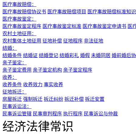
医疗事故赔偿：
医疗事故赔偿协议书
医疗事故赔偿项目
医疗事故赔偿标准知识
医疗事故鉴定：
医疗事故鉴定程序
医疗事故鉴定标准
医疗事故鉴定申请书
医
农村土地征用：
农村集体土地征用
征地补偿
征地程序
非法征地
结婚：
结婚条件
结婚证
结婚登记
结婚彩礼
婚假
未婚同居
婚前婚后协
亲子鉴定：
亲子鉴定费用
亲子鉴定机构
亲子鉴定程序
收养：
收养条件
收养效力
事实收养
征地拆迁：
房屋拆迁
强制拆迁
拆迁纠纷
拆迁补偿
拆迁安置
民事诉讼法：
民事诉讼管辖
民事审判程序
执行程序
民事诉讼与仲裁
经济法律常识