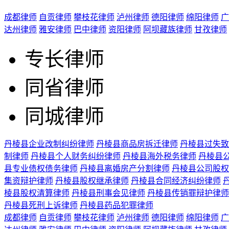
成都律师
自贡律师
攀枝花律师
泸州律师
德阳律师
绵阳律师
广
达州律师
雅安律师
巴中律师
资阳律师
阿坝藏族律师
甘孜律师
专长律师
同省律师
同城律师
丹棱县企业改制纠纷律师
丹棱县商品房拆迁律师
丹棱县过失致
制律师
丹棱县个人财务纠纷律师
丹棱县海外税务律师
丹棱县
县专业债权债务律师
丹棱县离婚房产分割律师
丹棱县公司股权
集资辩护律师
丹棱县股权继承律师
丹棱县合同经济纠纷律师
棱县股权清算律师
丹棱县刑事会见律师
丹棱县传销罪辩护律师
丹棱县死刑上诉律师
丹棱县药品犯罪律师
成都律师
自贡律师
攀枝花律师
泸州律师
德阳律师
绵阳律师
广