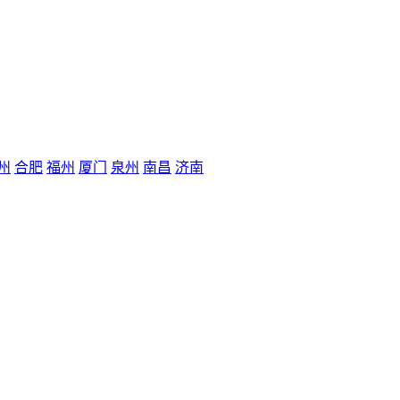
州
合肥
福州
厦门
泉州
南昌
济南