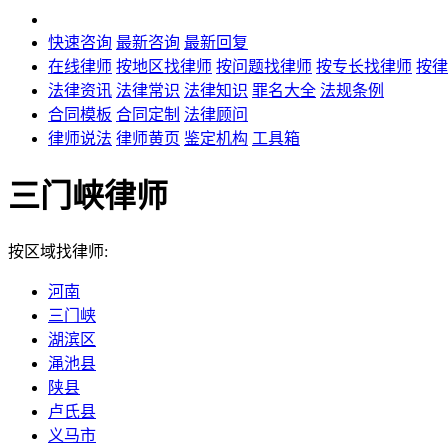
快速咨询
最新咨询
最新回复
在线律师
按地区找律师
按问题找律师
按专长找律师
按律
法律资讯
法律常识
法律知识
罪名大全
法规条例
合同模板
合同定制
法律顾问
律师说法
律师黄页
鉴定机构
工具箱
三门峡律师
按区域找律师:
河南
三门峡
湖滨区
渑池县
陕县
卢氏县
义马市