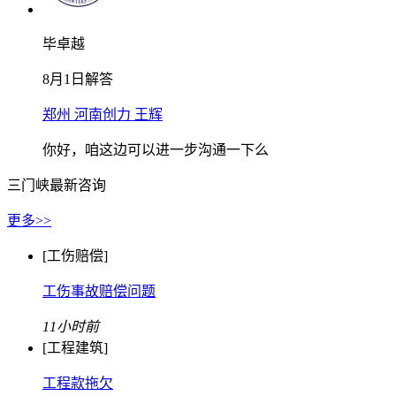
毕卓越
8月1日解答
郑州 河南创力 王辉
你好，咱这边可以进一步沟通一下么
三门峡最新咨询
更多>>
[工伤赔偿]
工伤事故赔偿问题
11小时前
[工程建筑]
工程款拖欠