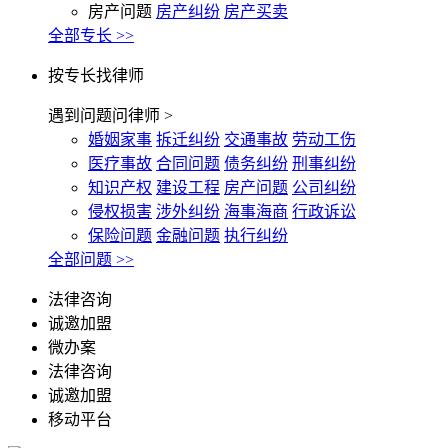
房产问题
房产纠纷
房产买卖
全部专长 >>
按专长找律师
遇到问题问律师 >
婚姻家事
拆迁纠纷
交通事故
劳动工伤
医疗事故
合同问题
债务纠纷
刑事纠纷
知识产权
建设工程
房产问题
公司纠纷
侵权损害
涉外纠纷
海事海商
行政诉讼
保险问题
金融问题
执行纠纷
全部问题 >>
法律咨询
诚邀加盟
微办案
法律咨询
诚邀加盟
移动平台