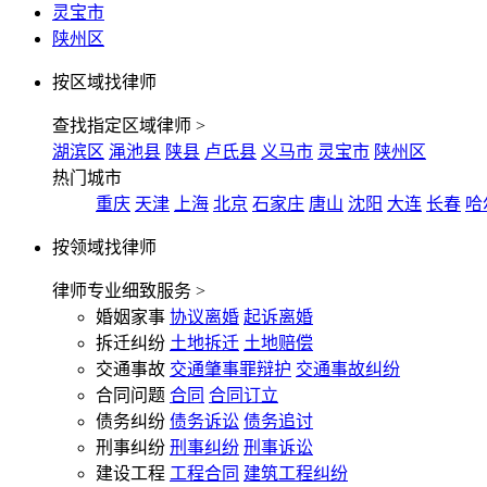
灵宝市
陕州区
按区域找律师
查找指定区域律师 >
湖滨区
渑池县
陕县
卢氏县
义马市
灵宝市
陕州区
热门城市
重庆
天津
上海
北京
石家庄
唐山
沈阳
大连
长春
哈
按领域找律师
律师专业细致服务 >
婚姻家事
协议离婚
起诉离婚
拆迁纠纷
土地拆迁
土地赔偿
交通事故
交通肇事罪辩护
交通事故纠纷
合同问题
合同
合同订立
债务纠纷
债务诉讼
债务追讨
刑事纠纷
刑事纠纷
刑事诉讼
建设工程
工程合同
建筑工程纠纷