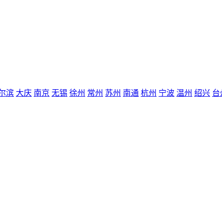
尔滨
大庆
南京
无锡
徐州
常州
苏州
南通
杭州
宁波
温州
绍兴
台