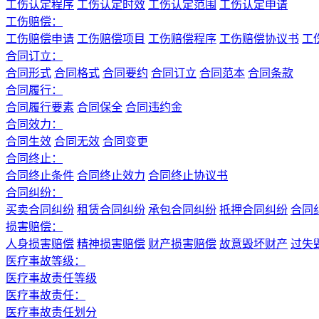
工伤认定程序
工伤认定时效
工伤认定范围
工伤认定申请
工伤赔偿：
工伤赔偿申请
工伤赔偿项目
工伤赔偿程序
工伤赔偿协议书
工
合同订立：
合同形式
合同格式
合同要约
合同订立
合同范本
合同条款
合同履行：
合同履行要素
合同保全
合同违约金
合同效力：
合同生效
合同无效
合同变更
合同终止：
合同终止条件
合同终止效力
合同终止协议书
合同纠纷：
买卖合同纠纷
租赁合同纠纷
承包合同纠纷
抵押合同纠纷
合同
损害赔偿：
人身损害赔偿
精神损害赔偿
财产损害赔偿
故意毁坏财产
过失
医疗事故等级：
医疗事故责任等级
医疗事故责任：
医疗事故责任划分