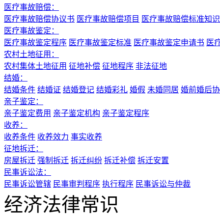
医疗事故赔偿：
医疗事故赔偿协议书
医疗事故赔偿项目
医疗事故赔偿标准知识
医疗事故鉴定：
医疗事故鉴定程序
医疗事故鉴定标准
医疗事故鉴定申请书
医
农村土地征用：
农村集体土地征用
征地补偿
征地程序
非法征地
结婚：
结婚条件
结婚证
结婚登记
结婚彩礼
婚假
未婚同居
婚前婚后协
亲子鉴定：
亲子鉴定费用
亲子鉴定机构
亲子鉴定程序
收养：
收养条件
收养效力
事实收养
征地拆迁：
房屋拆迁
强制拆迁
拆迁纠纷
拆迁补偿
拆迁安置
民事诉讼法：
民事诉讼管辖
民事审判程序
执行程序
民事诉讼与仲裁
经济法律常识