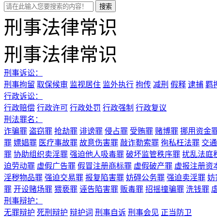
刑事法律常识
刑事法律常识
刑事诉讼：
刑事拘留
取保候审
监视居住
监外执行
拘传
减刑
假释
逮捕
羁
行政诉讼：
行政赔偿
行政许可
行政处罚
行政强制
行政复议
刑法罪名：
诈骗罪
盗窃罪
抢劫罪
诽谤罪
侵占罪
受贿罪
赌博罪
挪用资金
罪
嫖娼罪
医疗事故罪
故意伤害罪
敲诈勒索罪
徇私枉法罪
交通
罪
协助组织卖淫罪
强迫他人吸毒罪
破坏监管秩序罪
扰乱法庭
迫劳动罪
虚假广告罪
假冒注册商标罪
虚假破产罪
虚报注册资
淫秽物品罪
强迫交易罪
报复陷害罪
妨碍公务罪
强迫卖淫罪
妨
罪
开设赌场罪
猥亵罪
诬告陷害罪
贩毒罪
招摇撞骗罪
洗钱罪
刑事辩护：
无罪辩护
死刑辩护
辩护词
刑事自诉
刑事会见
正当防卫