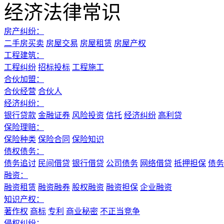
经济法律常识
房产纠纷：
二手房买卖
房屋交易
房屋租赁
房屋产权
工程建筑：
工程纠纷
招标投标
工程施工
合伙加盟：
合伙经营
合伙人
经济纠纷：
银行贷款
金融证券
风险投资
信托
经济纠纷
高利贷
保险理赔：
保险种类
保险合同
保险知识
债权债务：
债务追讨
民间借贷
银行借贷
公司债务
网络借贷
抵押担保
债务
融资：
融资租赁
融资融券
股权融资
融资担保
企业融资
知识产权：
著作权
商标
专利
商业秘密
不正当竞争
侵权纠纷：