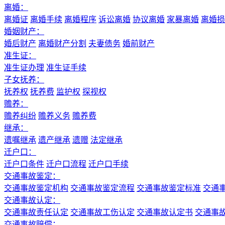
离婚：
离婚证
离婚手续
离婚程序
诉讼离婚
协议离婚
家暴离婚
离婚损
婚姻财产：
婚后财产
离婚财产分割
夫妻债务
婚前财产
准生证：
准生证办理
准生证手续
子女抚养：
抚养权
抚养费
监护权
探视权
赡养：
赡养纠纷
赡养义务
赡养费
继承：
遗嘱继承
遗产继承
遗赠
法定继承
迁户口：
迁户口条件
迁户口流程
迁户口手续
交通事故鉴定：
交通事故鉴定机构
交通事故鉴定流程
交通事故鉴定标准
交通
交通事故认定：
交通事故责任认定
交通事故工伤认定
交通事故认定书
交通事
交通事故赔偿：