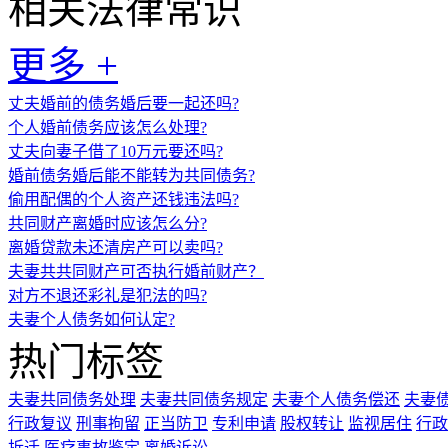
相关法律常识
更多 +
丈夫婚前的债务婚后要一起还吗?
个人婚前债务应该怎么处理?
丈夫向妻子借了10万元要还吗?
婚前债务婚后能不能转为共同债务?
偷用配偶的个人资产还钱违法吗?
共同财产离婚时应该怎么分?
离婚贷款未还清房产可以卖吗?
夫妻共共同财产可否执行婚前财产？
对方不退还彩礼是犯法的吗?
夫妻个人债务如何认定?
热门标签
夫妻共同债务处理
夫妻共同债务规定
夫妻个人债务偿还
夫妻
行政复议
刑事拘留
正当防卫
专利申请
股权转让
监视居住
行政
拆迁
医疗事故鉴定
离婚诉讼