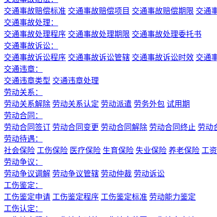
交通事故赔偿标准
交通事故赔偿项目
交通事故赔偿期限
交通
交通事故处理：
交通事故处理程序
交通事故处理期限
交通事故处理委托书
交通事故诉讼：
交通事故诉讼程序
交通事故诉讼管辖
交通事故诉讼时效
交通
交通违章：
交通违章类型
交通违章处理
劳动关系：
劳动关系解除
劳动关系认定
劳动派遣
劳务外包
试用期
劳动合同：
劳动合同签订
劳动合同变更
劳动合同解除
劳动合同终止
劳动
劳动待遇：
社会保险
工伤保险
医疗保险
生育保险
失业保险
养老保险
工资
劳动争议：
劳动争议调解
劳动争议管辖
劳动仲裁
劳动诉讼
工伤鉴定：
工伤鉴定申请
工伤鉴定程序
工伤鉴定标准
劳动能力鉴定
工伤认定：