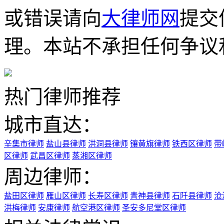
或错误请向
大律师网
提交
理。本站不承担任何争议
热门律师推荐
城市直达：
辛集市律师
盐山县律师
洪洞县律师
镶黄旗律师
铁西区律师
带
区律师
武昌区律师
蒸湘区律师
周边律师：
盐田区律师
雁山区律师
长寿区律师
青神县律师
石阡县律师
沧
洪梅律师
安康律师
航空港区律师
圣安多尼堂区律师