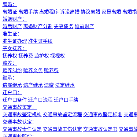
离婚：
离婚证
离婚手续
离婚程序
诉讼离婚
协议离婚
家暴离婚
离婚损
婚姻财产：
婚后财产
离婚财产分割
夫妻债务
婚前财产
准生证：
准生证办理
准生证手续
子女抚养：
抚养权
抚养费
监护权
探视权
赡养：
赡养纠纷
赡养义务
赡养费
继承：
遗嘱继承
遗产继承
遗赠
法定继承
迁户口：
迁户口条件
迁户口流程
迁户口手续
交通事故鉴定：
交通事故鉴定机构
交通事故鉴定流程
交通事故鉴定标准
交通
交通事故认定：
交通事故责任认定
交通事故工伤认定
交通事故认定书
交通事
交通事故赔偿：