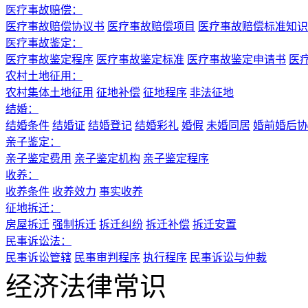
医疗事故赔偿：
医疗事故赔偿协议书
医疗事故赔偿项目
医疗事故赔偿标准知识
医疗事故鉴定：
医疗事故鉴定程序
医疗事故鉴定标准
医疗事故鉴定申请书
医
农村土地征用：
农村集体土地征用
征地补偿
征地程序
非法征地
结婚：
结婚条件
结婚证
结婚登记
结婚彩礼
婚假
未婚同居
婚前婚后协
亲子鉴定：
亲子鉴定费用
亲子鉴定机构
亲子鉴定程序
收养：
收养条件
收养效力
事实收养
征地拆迁：
房屋拆迁
强制拆迁
拆迁纠纷
拆迁补偿
拆迁安置
民事诉讼法：
民事诉讼管辖
民事审判程序
执行程序
民事诉讼与仲裁
经济法律常识