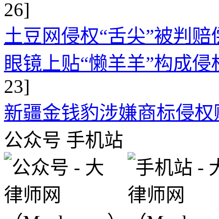
26]
土豆网侵权“舌尖”被判赔偿
眼镜上贴“懒羊羊”构成侵
23]
新疆金钱豹涉嫌商标侵权
公众号
手机站