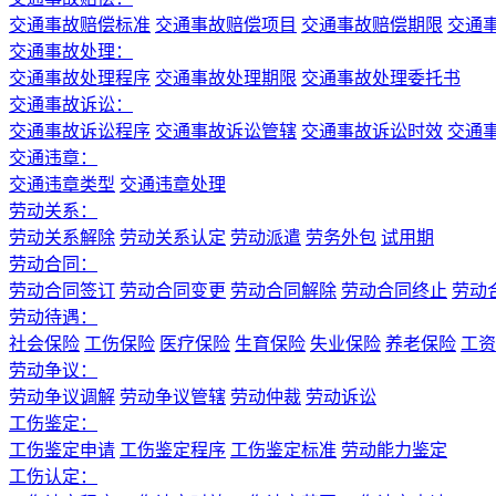
交通事故赔偿标准
交通事故赔偿项目
交通事故赔偿期限
交通
交通事故处理：
交通事故处理程序
交通事故处理期限
交通事故处理委托书
交通事故诉讼：
交通事故诉讼程序
交通事故诉讼管辖
交通事故诉讼时效
交通
交通违章：
交通违章类型
交通违章处理
劳动关系：
劳动关系解除
劳动关系认定
劳动派遣
劳务外包
试用期
劳动合同：
劳动合同签订
劳动合同变更
劳动合同解除
劳动合同终止
劳动
劳动待遇：
社会保险
工伤保险
医疗保险
生育保险
失业保险
养老保险
工资
劳动争议：
劳动争议调解
劳动争议管辖
劳动仲裁
劳动诉讼
工伤鉴定：
工伤鉴定申请
工伤鉴定程序
工伤鉴定标准
劳动能力鉴定
工伤认定：