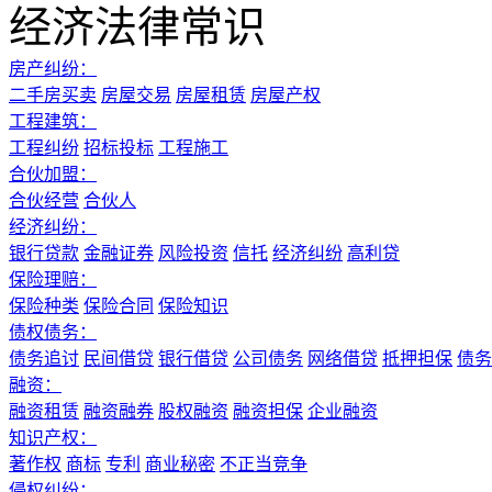
经济法律常识
房产纠纷：
二手房买卖
房屋交易
房屋租赁
房屋产权
工程建筑：
工程纠纷
招标投标
工程施工
合伙加盟：
合伙经营
合伙人
经济纠纷：
银行贷款
金融证券
风险投资
信托
经济纠纷
高利贷
保险理赔：
保险种类
保险合同
保险知识
债权债务：
债务追讨
民间借贷
银行借贷
公司债务
网络借贷
抵押担保
债务
融资：
融资租赁
融资融券
股权融资
融资担保
企业融资
知识产权：
著作权
商标
专利
商业秘密
不正当竞争
侵权纠纷：