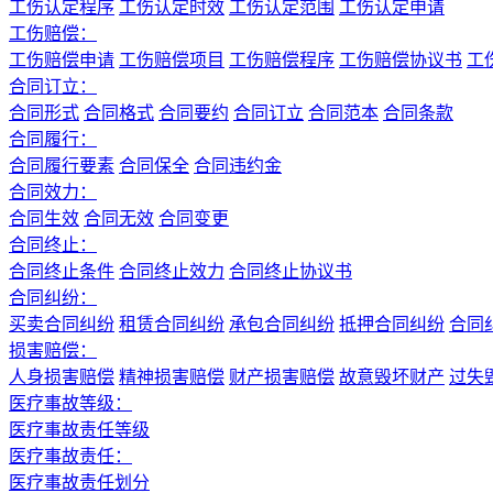
工伤认定程序
工伤认定时效
工伤认定范围
工伤认定申请
工伤赔偿：
工伤赔偿申请
工伤赔偿项目
工伤赔偿程序
工伤赔偿协议书
工
合同订立：
合同形式
合同格式
合同要约
合同订立
合同范本
合同条款
合同履行：
合同履行要素
合同保全
合同违约金
合同效力：
合同生效
合同无效
合同变更
合同终止：
合同终止条件
合同终止效力
合同终止协议书
合同纠纷：
买卖合同纠纷
租赁合同纠纷
承包合同纠纷
抵押合同纠纷
合同
损害赔偿：
人身损害赔偿
精神损害赔偿
财产损害赔偿
故意毁坏财产
过失
医疗事故等级：
医疗事故责任等级
医疗事故责任：
医疗事故责任划分