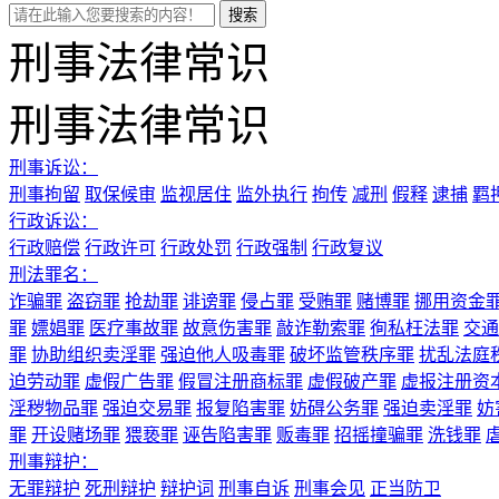
刑事法律常识
刑事法律常识
刑事诉讼：
刑事拘留
取保候审
监视居住
监外执行
拘传
减刑
假释
逮捕
羁
行政诉讼：
行政赔偿
行政许可
行政处罚
行政强制
行政复议
刑法罪名：
诈骗罪
盗窃罪
抢劫罪
诽谤罪
侵占罪
受贿罪
赌博罪
挪用资金
罪
嫖娼罪
医疗事故罪
故意伤害罪
敲诈勒索罪
徇私枉法罪
交通
罪
协助组织卖淫罪
强迫他人吸毒罪
破坏监管秩序罪
扰乱法庭
迫劳动罪
虚假广告罪
假冒注册商标罪
虚假破产罪
虚报注册资
淫秽物品罪
强迫交易罪
报复陷害罪
妨碍公务罪
强迫卖淫罪
妨
罪
开设赌场罪
猥亵罪
诬告陷害罪
贩毒罪
招摇撞骗罪
洗钱罪
刑事辩护：
无罪辩护
死刑辩护
辩护词
刑事自诉
刑事会见
正当防卫