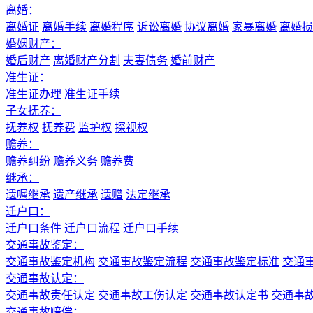
离婚：
离婚证
离婚手续
离婚程序
诉讼离婚
协议离婚
家暴离婚
离婚损
婚姻财产：
婚后财产
离婚财产分割
夫妻债务
婚前财产
准生证：
准生证办理
准生证手续
子女抚养：
抚养权
抚养费
监护权
探视权
赡养：
赡养纠纷
赡养义务
赡养费
继承：
遗嘱继承
遗产继承
遗赠
法定继承
迁户口：
迁户口条件
迁户口流程
迁户口手续
交通事故鉴定：
交通事故鉴定机构
交通事故鉴定流程
交通事故鉴定标准
交通
交通事故认定：
交通事故责任认定
交通事故工伤认定
交通事故认定书
交通事
交通事故赔偿：