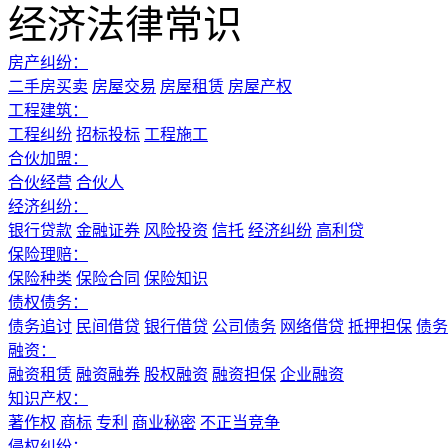
经济法律常识
房产纠纷：
二手房买卖
房屋交易
房屋租赁
房屋产权
工程建筑：
工程纠纷
招标投标
工程施工
合伙加盟：
合伙经营
合伙人
经济纠纷：
银行贷款
金融证券
风险投资
信托
经济纠纷
高利贷
保险理赔：
保险种类
保险合同
保险知识
债权债务：
债务追讨
民间借贷
银行借贷
公司债务
网络借贷
抵押担保
债务
融资：
融资租赁
融资融券
股权融资
融资担保
企业融资
知识产权：
著作权
商标
专利
商业秘密
不正当竞争
侵权纠纷：