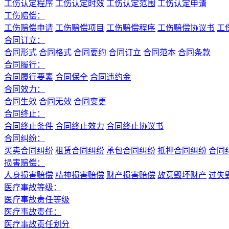
工伤认定程序
工伤认定时效
工伤认定范围
工伤认定申请
工伤赔偿：
工伤赔偿申请
工伤赔偿项目
工伤赔偿程序
工伤赔偿协议书
工
合同订立：
合同形式
合同格式
合同要约
合同订立
合同范本
合同条款
合同履行：
合同履行要素
合同保全
合同违约金
合同效力：
合同生效
合同无效
合同变更
合同终止：
合同终止条件
合同终止效力
合同终止协议书
合同纠纷：
买卖合同纠纷
租赁合同纠纷
承包合同纠纷
抵押合同纠纷
合同
损害赔偿：
人身损害赔偿
精神损害赔偿
财产损害赔偿
故意毁坏财产
过失
医疗事故等级：
医疗事故责任等级
医疗事故责任：
医疗事故责任划分