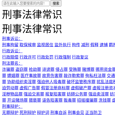
刑事法律常识
刑事法律常识
刑事诉讼：
刑事拘留
取保候审
监视居住
监外执行
拘传
减刑
假释
逮捕
羁
行政诉讼：
行政赔偿
行政许可
行政处罚
行政强制
行政复议
刑法罪名：
诈骗罪
盗窃罪
抢劫罪
诽谤罪
侵占罪
受贿罪
赌博罪
挪用资金
罪
嫖娼罪
医疗事故罪
故意伤害罪
敲诈勒索罪
徇私枉法罪
交通
罪
协助组织卖淫罪
强迫他人吸毒罪
破坏监管秩序罪
扰乱法庭
迫劳动罪
虚假广告罪
假冒注册商标罪
虚假破产罪
虚报注册资
淫秽物品罪
强迫交易罪
报复陷害罪
妨碍公务罪
强迫卖淫罪
妨
罪
开设赌场罪
猥亵罪
诬告陷害罪
贩毒罪
招摇撞骗罪
洗钱罪
刑事辩护：
无罪辩护
死刑辩护
辩护词
刑事自诉
刑事会见
正当防卫