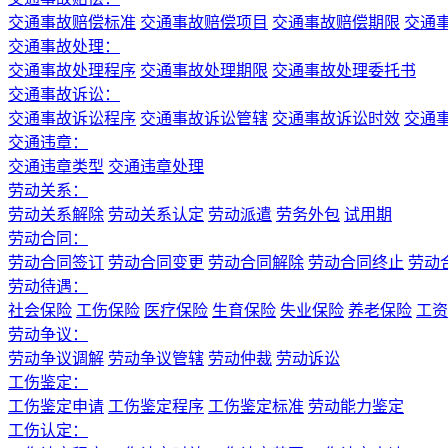
交通事故赔偿标准
交通事故赔偿项目
交通事故赔偿期限
交通
交通事故处理：
交通事故处理程序
交通事故处理期限
交通事故处理委托书
交通事故诉讼：
交通事故诉讼程序
交通事故诉讼管辖
交通事故诉讼时效
交通
交通违章：
交通违章类型
交通违章处理
劳动关系：
劳动关系解除
劳动关系认定
劳动派遣
劳务外包
试用期
劳动合同：
劳动合同签订
劳动合同变更
劳动合同解除
劳动合同终止
劳动
劳动待遇：
社会保险
工伤保险
医疗保险
生育保险
失业保险
养老保险
工资
劳动争议：
劳动争议调解
劳动争议管辖
劳动仲裁
劳动诉讼
工伤鉴定：
工伤鉴定申请
工伤鉴定程序
工伤鉴定标准
劳动能力鉴定
工伤认定：