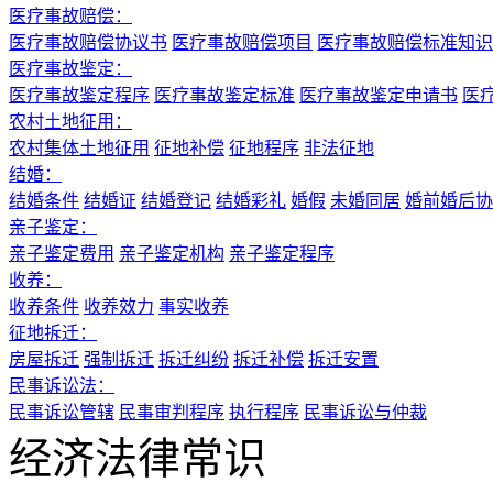
医疗事故赔偿：
医疗事故赔偿协议书
医疗事故赔偿项目
医疗事故赔偿标准知识
医疗事故鉴定：
医疗事故鉴定程序
医疗事故鉴定标准
医疗事故鉴定申请书
医
农村土地征用：
农村集体土地征用
征地补偿
征地程序
非法征地
结婚：
结婚条件
结婚证
结婚登记
结婚彩礼
婚假
未婚同居
婚前婚后协
亲子鉴定：
亲子鉴定费用
亲子鉴定机构
亲子鉴定程序
收养：
收养条件
收养效力
事实收养
征地拆迁：
房屋拆迁
强制拆迁
拆迁纠纷
拆迁补偿
拆迁安置
民事诉讼法：
民事诉讼管辖
民事审判程序
执行程序
民事诉讼与仲裁
经济法律常识